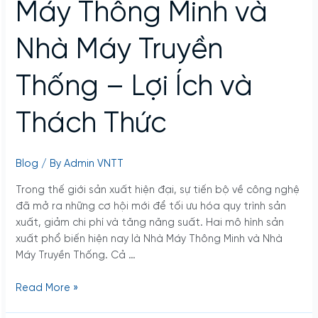
–
Máy Thông Minh và
Lợi
Ích
Nhà Máy Truyền
và
Thách
Thống – Lợi Ích và
Thức
Thách Thức
Blog
/ By
Admin VNTT
Trong thế giới sản xuất hiện đại, sự tiến bộ về công nghệ
đã mở ra những cơ hội mới để tối ưu hóa quy trình sản
xuất, giảm chi phí và tăng năng suất. Hai mô hình sản
xuất phổ biến hiện nay là Nhà Máy Thông Minh và Nhà
Máy Truyền Thống. Cả …
Read More »