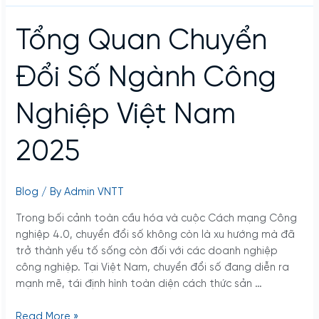
Tổng
Tổng Quan Chuyển
Quan
Chuyển
Đổi Số Ngành Công
Đổi
Số
Nghiệp Việt Nam
Ngành
Công
2025
Nghiệp
Việt
Nam
Blog
/ By
Admin VNTT
2025
Trong bối cảnh toàn cầu hóa và cuộc Cách mạng Công
nghiệp 4.0, chuyển đổi số không còn là xu hướng mà đã
trở thành yếu tố sống còn đối với các doanh nghiệp
công nghiệp. Tại Việt Nam, chuyển đổi số đang diễn ra
mạnh mẽ, tái định hình toàn diện cách thức sản …
Read More »