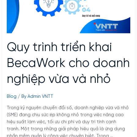
cho
doanh
nghiệp
vừa
và
nhỏ
Quy trình triển khai
BecaWork cho doanh
nghiệp vừa và nhỏ
Blog
/ By
Admin VNTT
Trong kỷ nguyên chuyển đổi số, doanh nghiệp vừa và nhỏ
(SME) đang chịu sức ép không nhỏ trong việc nâng cao
hiệu suất làm việc, tối ưu chi phí và duy trì tính cạnh
tranh. Một trong những giải pháp hiệu quả là ứng dụng
phần mềm quản lý công việc chuyên biệt. Trong …