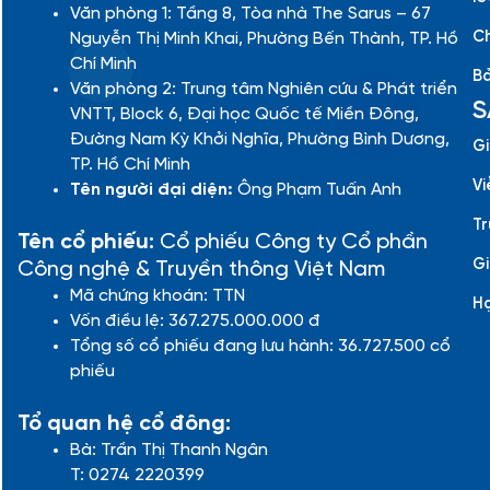
Văn phòng 1: Tầng 8, Tòa nhà The Sarus – 67
Ch
Nguyễn Thị Minh Khai, Phường Bến Thành, TP. Hồ
Chí Minh
Bả
Văn phòng 2: Trung tâm Nghiên cứu & Phát triển
S
VNTT, Block 6, Đại học Quốc tế Miền Đông,
Đường Nam Kỳ Khởi Nghĩa, Phường Bình Dương,
Gi
TP. Hồ Chí Minh
Vi
Tên người đại diện:
Ông Phạm Tuấn Anh
Tr
Tên cổ phiếu:
Cổ phiếu Công ty Cổ phần
Gi
Công nghệ & Truyền thông Việt Nam
Mã chứng khoán: TTN
H
Vốn điều lệ: 367.275.000.000 đ
Tổng số cổ phiếu đang lưu hành: 36.727.500 cổ
phiếu
Tổ quan hệ cổ đông:
Bà: Trần Thị Thanh Ngân
T: 0274 2220399