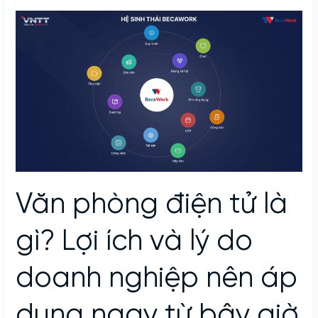
Văn
phòng
điện
tử
là
gì?
Lợi
ích
và
lý
do
Văn phòng điện tử là
doanh
nghiệp
nên
gì? Lợi ích và lý do
áp
dụng
doanh nghiệp nên áp
ngay
từ
dụng ngay từ bây giờ
bây