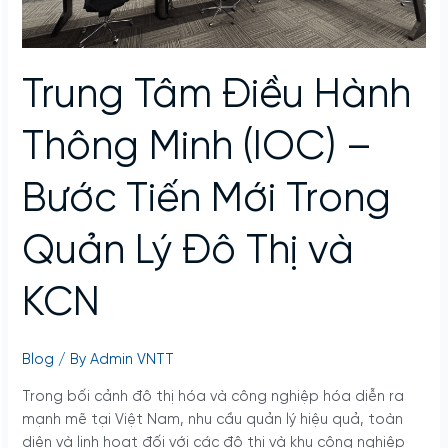
–
Bước
Tiến
Mới
Trung Tâm Điều Hành
Trong
Quản
Thông Minh (IOC) –
Lý
Đô
Bước Tiến Mới Trong
Thị
và
KCN
Quản Lý Đô Thị và
KCN
Blog
/ By
Admin VNTT
Trong bối cảnh đô thị hóa và công nghiệp hóa diễn ra
mạnh mẽ tại Việt Nam, nhu cầu quản lý hiệu quả, toàn
diện và linh hoạt đối với các đô thị và khu công nghiệp