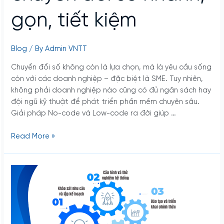
nghiệp
muốn
gọn, tiết kiệm
chuyển
đổi
số
Blog
/ By
Admin VNTT
nhanh,
Chuyển đổi số không còn là lựa chọn, mà là yêu cầu sống
gọn,
còn với các doanh nghiệp – đặc biệt là SME. Tuy nhiên,
tiết
không phải doanh nghiệp nào cũng có đủ ngân sách hay
kiệm
đội ngũ kỹ thuật để phát triển phần mềm chuyên sâu.
Giải pháp No-code và Low-code ra đời giúp …
Read More »
Quy
trình
triển
khai
BecaWork