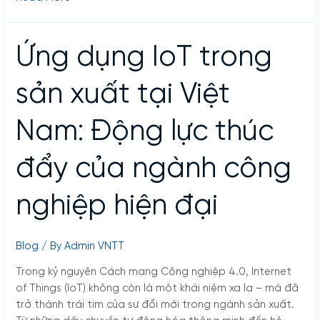
Ứng
Ứng dụng IoT trong
dụng
IoT
sản xuất tại Việt
trong
sản
Nam: Động lực thúc
xuất
tại
đẩy của ngành công
Việt
Nam:
Động
nghiệp hiện đại
lực
thúc
đẩy
Blog
/ By
Admin VNTT
của
Trong kỷ nguyên Cách mạng Công nghiệp 4.0, Internet
ngành
of Things (IoT) không còn là một khái niệm xa lạ – mà đã
công
trở thành trái tim của sự đổi mới trong ngành sản xuất.
nghiệp