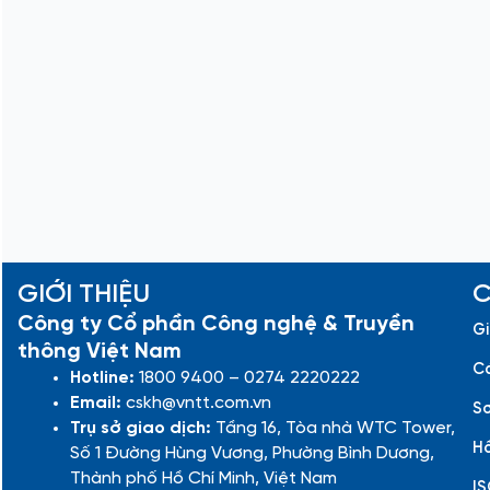
GIỚI THIỆU
C
Công ty Cổ phần Công nghệ & Truyền
Gi
thông Việt Nam
Cá
Hotline:
1800 9400 – 0274 2220222
Email:
cskh@vntt.com.vn
Sơ
Trụ sở giao dịch:
Tầng 16, Tòa nhà WTC Tower,
Hồ
Số 1 Đường Hùng Vương, Phường Bình Dương,
Thành phố Hồ Chí Minh, Việt Nam
IS