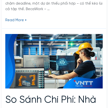
chậm deadline, một dự án thiếu phối hợp – có thể kéo lùi
cả tập thể. BecaWork – …
Read More »
So
Sánh
Chi
Phí:
Nhà
Máy
Thông
Minh
và
Nhà
Máy
So Sánh Chi Phí: Nhà
Truyền
Thống