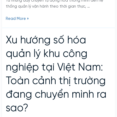
Từ những dây chuyền tự động hóa thông minh đến hệ
hiện
thống quản lý vận hành theo thời gian thực, …
đại
Read More »
Xu
Xu hướng số hóa
hướng
số
quản lý khu công
hóa
quản
nghiệp tại Việt Nam:
lý
khu
Toàn cảnh thị trường
công
nghiệp
tại
đang chuyển mình ra
Việt
Nam:
sao?
Toàn
cảnh