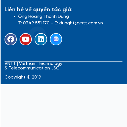
Liên hệ về quyền tác giả:
Ông Hoàng Thanh Dũng
T: 0349 551 170 – E: dunght@vntt.com.vn
F
Y
L
a
o
i
c
u
n
e
t
k
b
u
e
VNTT | Vietnam Technology
& Telecommunication JSC.
o
b
d
o
e
i
Copyright © 2019
k
n