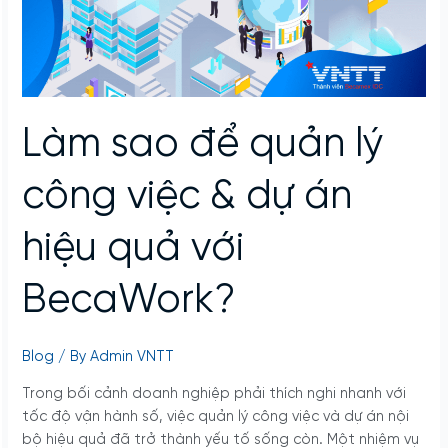
việc
&
dự
án
hiệu
Làm sao để quản lý
quả
với
BecaWork?
công việc & dự án
hiệu quả với
BecaWork?
Blog
/ By
Admin VNTT
Trong bối cảnh doanh nghiệp phải thích nghi nhanh với
tốc độ vận hành số, việc quản lý công việc và dự án nội
bộ hiệu quả đã trở thành yếu tố sống còn. Một nhiệm vụ