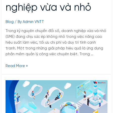
nghiệp vừa và nhỏ
Blog
/ By
Admin VNTT
Trong kỷ nguyên chuyển đổi số, doanh nghiệp vừa và nhỏ
(SME) đang chịu sức ép không nhỏ trong việc nâng cao
hiệu suất làm việc, tối ưu chi phí và duy trì tính cạnh
tranh. Một trong những giải pháp hiệu quả là ứng dụng
phần mềm quản lý công việc chuyên biệt. Trong …
Read More »
Làm
sao
để
quản
lý
công