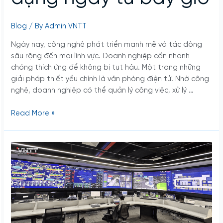
giờ
Blog
/ By
Admin VNTT
Ngày nay, công nghệ phát triển mạnh mẽ và tác động
sâu rộng đến mọi lĩnh vực. Doanh nghiệp cần nhanh
chóng thích ứng để không bị tụt hậu. Một trong những
giải pháp thiết yếu chính là văn phòng điện tử. Nhờ công
nghệ, doanh nghiệp có thể quản lý công việc, xử lý …
Read More »
Trung
Tâm
Điều
Hành
Thông
Minh
(IOC)