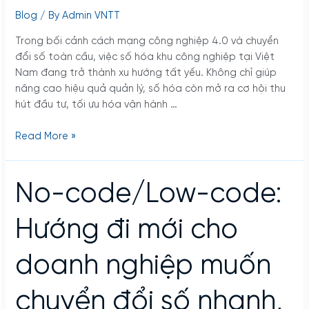
thị
Blog
/ By
Admin VNTT
trường
đang
Trong bối cảnh cách mạng công nghiệp 4.0 và chuyển
chuyển
đổi số toàn cầu, việc số hóa khu công nghiệp tại Việt
mình
Nam đang trở thành xu hướng tất yếu. Không chỉ giúp
ra
nâng cao hiệu quả quản lý, số hóa còn mở ra cơ hội thu
sao?
hút đầu tư, tối ưu hóa vận hành …
Read More »
No-
No-code/Low-code:
code/Low-
code:
Hướng đi mới cho
Hướng
đi
doanh nghiệp muốn
mới
cho
chuyển đổi số nhanh,
doanh