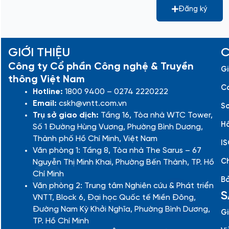
Đăng ký
GIỚI THIỆU
C
Công ty Cổ phần Công nghệ & Truyền
Gi
thông Việt Nam
Cá
Hotline:
1800 9400 – 0274 2220222
Email:
cskh@vntt.com.vn
Sơ
Trụ sở giao dịch:
Tầng 16, Tòa nhà WTC Tower,
Hồ
Số 1 Đường Hùng Vương, Phường Bình Dương,
Thành phố Hồ Chí Minh, Việt Nam
IS
Văn phòng 1: Tầng 8, Tòa nhà The Sarus – 67
Ch
Nguyễn Thị Minh Khai, Phường Bến Thành, TP. Hồ
Chí Minh
Bả
Văn phòng 2: Trung tâm Nghiên cứu & Phát triển
S
VNTT, Block 6, Đại học Quốc tế Miền Đông,
Đường Nam Kỳ Khởi Nghĩa, Phường Bình Dương,
Gi
TP. Hồ Chí Minh