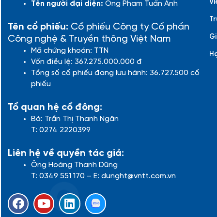
Vi
Tên người đại diện:
Ông Phạm Tuấn Anh
Tr
Tên cổ phiếu:
Cổ phiếu Công ty Cổ phần
Gi
Công nghệ & Truyền thông Việt Nam
Mã chứng khoán: TTN
H
Vốn điều lệ: 367.275.000.000 đ
Tổng số cổ phiếu đang lưu hành: 36.727.500 cổ
phiếu
Tổ quan hệ cổ đông:
Bà: Trần Thị Thanh Ngân
T: 0274 2220399
Liên hệ về quyền tác giả:
Ông Hoàng Thanh Dũng
T: 0349 551 170 – E: dunght@vntt.com.vn
F
Y
L
a
o
i