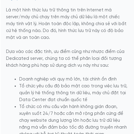
Là một hình thức lưu trữ thông tin trên Internet mà
server/máy chủ chạy trên máy chủ dữ liệu là một chiếc
máy tính vật lý. Hoàn toàn độc lập, không chia sẻ với bất
cứ hệ thống nào. Do đó, hình thức lưu trữ này có độ bảo
mật và an toàn cao.
Dựa vào các đặc tính, ưu điểm cũng như nhược điểm của
Dedicated server, chúng ta có thể phân loại đối tượng
khách hàng phù hợp sử dụng dịch vụ này như sau:
Doanh nghiệp với quy mô lớn, tài chính ổn định
Tổ chức yêu cầu độ bảo mật cao trong việc lưu trữ,
quản lý hệ thống thông tin dữ liệu, máy chủ đặt tại
Data Center đạt chuẩn quốc tế
Tổ chức có nhu cầu vận hành không gián đoạn,
xuyên suốt 24/7 hoặc cần mở rộng phần cứng để
chạy website dung lượng lớn hoặc lưu trữ dữ liệu
nặng mà vẫn đảm bảo tốc độ đường truyền nhanh