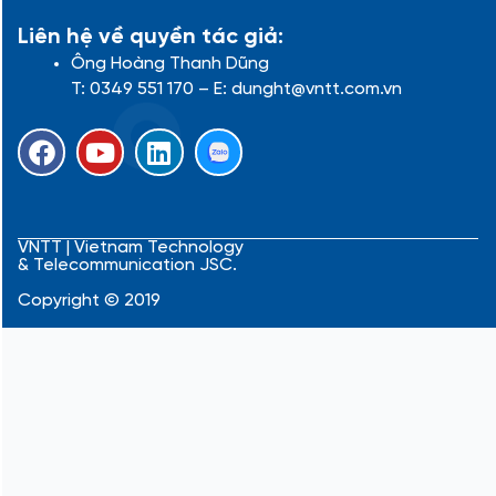
Liên hệ về quyền tác giả:
Ông Hoàng Thanh Dũng
T: 0349 551 170 – E: dunght@vntt.com.vn
F
Y
L
a
o
i
c
u
n
e
t
k
b
u
e
VNTT | Vietnam Technology
& Telecommunication JSC.
o
b
d
o
e
i
Copyright © 2019
k
n