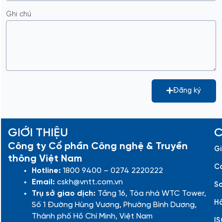
Ghi chú
Đăng ký
GIỚI THIỆU
C
Công ty Cổ phần Công nghệ & Truyền
Gi
thông Việt Nam
Cá
Hotline:
1800 9400 – 0274 2220222
Email:
cskh@vntt.com.vn
Sơ
Trụ sở giao dịch:
Tầng 16, Tòa nhà WTC Tower,
Hồ
Số 1 Đường Hùng Vương, Phường Bình Dương,
Thành phố Hồ Chí Minh, Việt Nam
IS