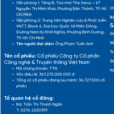
Văn phòng 1: Tầng 8, Tòa nhà The Sarus – 67
Ch
Nguyễn Thị Minh Khai, Phường Bến Thành, TP. Hồ
Chí Minh
Bả
Văn phòng 2: Trung tâm Nghiên cứu & Phát triển
S
VNTT, Block 6, Đại học Quốc tế Miền Đông,
Đường Nam Kỳ Khởi Nghĩa, Phường Bình Dương,
Gi
TP. Hồ Chí Minh
Vi
Tên người đại diện:
Ông Phạm Tuấn Anh
Tr
Tên cổ phiếu:
Cổ phiếu Công ty Cổ phần
Gi
Công nghệ & Truyền thông Việt Nam
Mã chứng khoán: TTN
H
Vốn điều lệ: 367.275.000.000 đ
Tổng số cổ phiếu đang lưu hành: 36.727.500 cổ
phiếu
Tổ quan hệ cổ đông:
Bà: Trần Thị Thanh Ngân
T: 0274 2220399