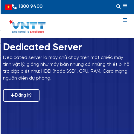
Skip
1800 9400
Vietnamese
to
content
Dedicated Server
Dedicated server là máy chủ chạy trên một chiếc máy
tính vật lý, giống như máy bàn nhưng có những thiết bị hỗ
trợ đặc biệt như: HDD (hoặc SSD), CPU, RAM, Card mạng,
nguồn diện dự phòng.
Đăng ký