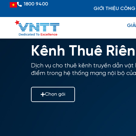
Skip
1800 9400
Vietnamese
GIỚI THIỆU CÔNG
to
content
GIẢ
Kênh Thuê Riê
Dịch vụ cho thuê kênh truyền dẫn vật l
điểm trong hệ thống mạng nội bộ của
Chọn gói