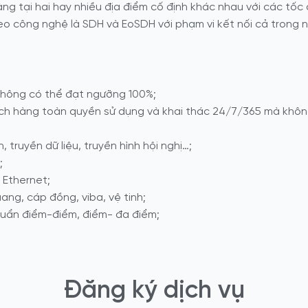
ng tại hai hay nhiều địa điểm cố định khác nhau với các tốc
eo công nghệ là SDH và EoSDH với phạm vi kết nối cả trong n
 thông có thể đạt ngưỡng 100%;
h hàng toàn quyền sử dụng và khai thác 24/7/365 mà không 
, truyền dữ liệu, truyền hình hội nghị…;
;
 Ethernet;
ang, cáp đồng, viba, vệ tinh;
huẩn điểm-điểm, điểm- đa điểm;
Đăng ký dịch vụ