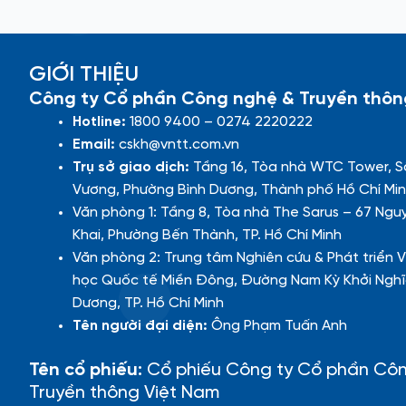
GIỚI THIỆU
Công ty Cổ phần Công nghệ & Truyền thôn
Hotline:
1800 9400 – 0274 2220222
Email:
cskh@vntt.com.vn
Trụ sở giao dịch:
Tầng 16, Tòa nhà WTC Tower, S
Vương, Phường Bình Dương, Thành phố Hồ Chí Min
Văn phòng 1: Tầng 8, Tòa nhà The Sarus – 67 Ngu
Khai, Phường Bến Thành, TP. Hồ Chí Minh
Văn phòng 2: Trung tâm Nghiên cứu & Phát triển V
học Quốc tế Miền Đông, Đường Nam Kỳ Khởi Nghĩ
Dương, TP. Hồ Chí Minh
Tên người đại diện:
Ông Phạm Tuấn Anh
Tên cổ phiếu:
Cổ phiếu Công ty Cổ phần Cô
Truyền thông Việt Nam