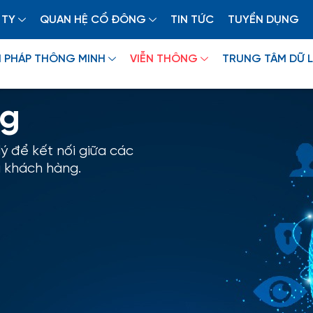
 TY
QUAN HỆ CỔ ĐÔNG
TIN TỨC
TUYỂN DỤNG
I PHÁP THÔNG MINH
VIỄN THÔNG
TRUNG TÂM DỮ L
ng
ý để kết nối giữa các
 khách hàng.