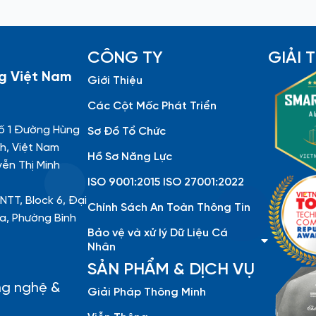
CÔNG TY
GIẢI
g Việt Nam
Giới Thiệu
Các Cột Mốc Phát Triển
ố 1 Đường Hùng
Sơ Đồ Tổ Chức
h, Việt Nam
Hồ Sơ Năng Lực
yễn Thị Minh
ISO 9001:2015 ISO 27001:2022
NTT, Block 6, Đại
Chính Sách An Toàn Thông Tin
a, Phường Bình
Bảo vệ và xử lý Dữ Liệu Cá
Nhân
SẢN PHẨM & DỊCH VỤ
ng nghệ &
Giải Pháp Thông Minh