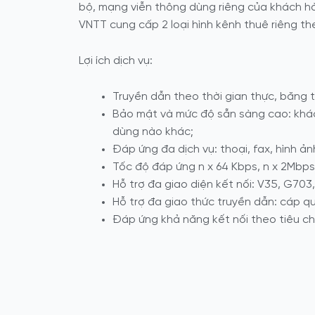
bộ, mạng viễn thông dùng riêng của khách hà
VNTT cung cấp 2 loại hình kênh thuê riêng th
Lợi ích dịch vụ:
Truyền dẫn theo thời gian thực, băng
Bảo mật và mức độ sẵn sàng cao: khác
dùng nào khác;
Đáp ứng đa dịch vụ: thoại, fax, hình ảnh
Tốc độ đáp ứng n x 64 Kbps, n x 2Mbps
Hỗ trợ đa giao diện kết nối: V35, G703,
Hỗ trợ đa giao thức truyền dẫn: cáp qu
Đáp ứng khả năng kết nối theo tiêu c