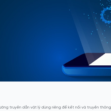
ường truyền dẫn vật lý dùng riêng để kết nối và truyền thông