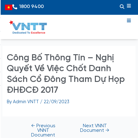
Skip
Post
1800 9400
Vietnamese
to
navigation
content
Công Bố Thông Tin – Nghị
Quyết Về Việc Chốt Danh
Sách Cổ Đông Tham Dự Họp
ĐHĐCĐ 2017
By
Admin VNTT
/
22/09/2023
←
Previous
Next VNNT
VNNT
Document
→
Document