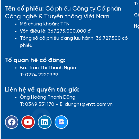
Tr
Tên cổ phiếu:
Cổ phiếu Công ty Cổ phần
Gi
Công nghệ & Truyền thông Việt Nam
Mã chứng khoán: TTN
H
Vốn điều lệ: 367.275.000.000 đ
Tổng số cổ phiếu đang lưu hành: 36.727.500 cổ
phiếu
Tổ quan hệ cổ đông:
Bà: Trần Thị Thanh Ngân
T: 0274 2220399
Liên hệ về quyền tác giả:
Ông Hoàng Thanh Dũng
T: 0349 551 170 – E: dunght@vntt.com.vn
F
Y
L
a
o
i
c
u
n