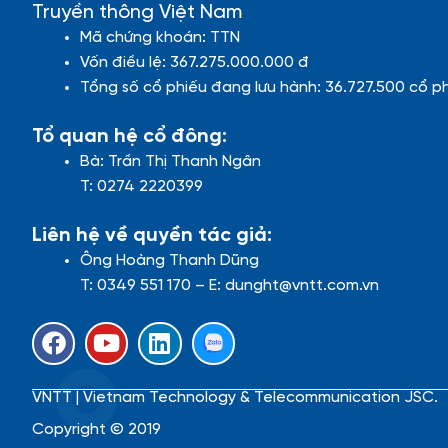
Truyền thông Việt Nam
Mã chứng khoán: TTN
Vốn điều lệ: 367.275.000.000 đ
Tổng số cổ phiếu đang lưu hành: 36.727.500 cổ p
Tổ quan hệ cổ đông:
Bà: Trần Thị Thanh Ngân
T: 0274 2220399
Liên hệ về quyền tác giả:
Ông Hoàng Thanh Dũng
T: 0349 551 170 – E: dunght@vntt.com.vn
F
Y
L
a
o
i
c
u
n
VNTT | Vietnam Technology & Telecommunication JSC.
e
t
k
b
u
e
Copyright © 2019