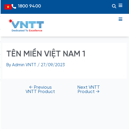
Skip
Post
1800 9400
Vietnamese
to
navigation
content
TÊN MIỀN VIỆT NAM 1
By
Admin VNTT
/
27/09/2023
←
Previous
Next VNTT
VNTT Product
Product
→