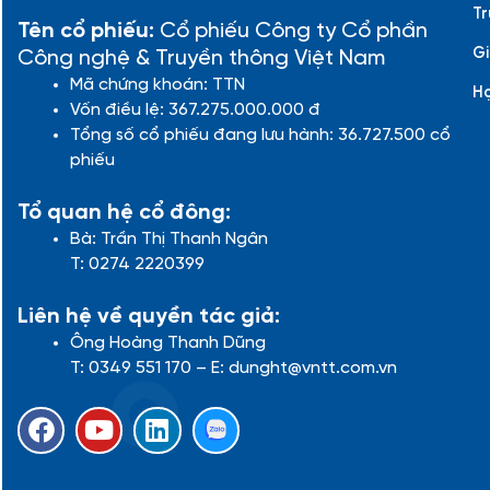
Tr
Tên cổ phiếu:
Cổ phiếu Công ty Cổ phần
Gi
Công nghệ & Truyền thông Việt Nam
Mã chứng khoán: TTN
H
Vốn điều lệ: 367.275.000.000 đ
Tổng số cổ phiếu đang lưu hành: 36.727.500 cổ
phiếu
Tổ quan hệ cổ đông:
Bà: Trần Thị Thanh Ngân
T: 0274 2220399
Liên hệ về quyền tác giả:
Ông Hoàng Thanh Dũng
T: 0349 551 170 – E: dunght@vntt.com.vn
F
Y
L
a
o
i
c
u
n