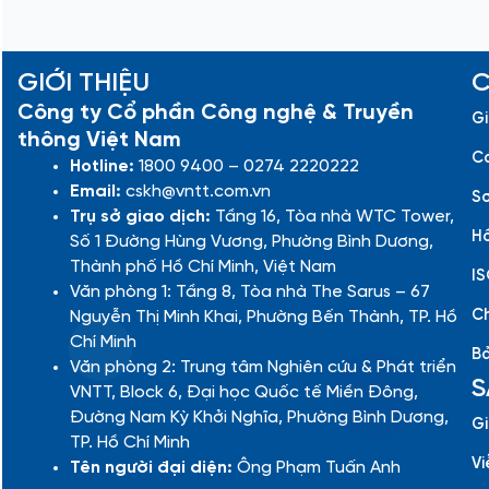
GIỚI THIỆU
C
Công ty Cổ phần Công nghệ & Truyền
Gi
thông Việt Nam
Cá
Hotline:
1800 9400 – 0274 2220222
Email:
cskh@vntt.com.vn
Sơ
Trụ sở giao dịch:
Tầng 16, Tòa nhà WTC Tower,
Hồ
Số 1 Đường Hùng Vương, Phường Bình Dương,
Thành phố Hồ Chí Minh, Việt Nam
IS
Văn phòng 1: Tầng 8, Tòa nhà The Sarus – 67
Ch
Nguyễn Thị Minh Khai, Phường Bến Thành, TP. Hồ
Chí Minh
Bả
Văn phòng 2: Trung tâm Nghiên cứu & Phát triển
S
VNTT, Block 6, Đại học Quốc tế Miền Đông,
Đường Nam Kỳ Khởi Nghĩa, Phường Bình Dương,
Gi
TP. Hồ Chí Minh
Vi
Tên người đại diện:
Ông Phạm Tuấn Anh