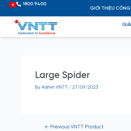
Skip
Post
1800 9400
Vietnamese
GIỚI THIỆU CÔNG
to
navigation
content
GIẢ
Large Spider
By
Admin VNTT
/
27/09/2023
←
Previous VNTT Product