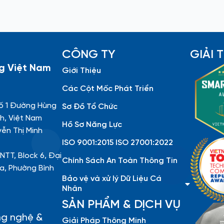
CÔNG TY
GIẢI
g Việt Nam
Giới Thiệu
Các Cột Mốc Phát Triển
ố 1 Đường Hùng
Sơ Đồ Tổ Chức
h, Việt Nam
Hồ Sơ Năng Lực
yễn Thị Minh
ISO 9001:2015 ISO 27001:2022
NTT, Block 6, Đại
Chính Sách An Toàn Thông Tin
a, Phường Bình
Bảo vệ và xử lý Dữ Liệu Cá
Nhân
SẢN PHẨM & DỊCH VỤ
ng nghệ &
Giải Pháp Thông Minh