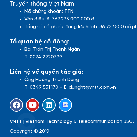
Truyền thông Việt Nam
Mã chứng khoán: TTN
Vốn điều lệ: 367.275.000.000 đ
Tổng số cổ phiếu đang lưu hành: 36.727.500 cổ p
Tổ quan hệ cổ đông:
Bà: Trần Thị Thanh Ngân
T: 0274 2220399
Liên hệ về quyền tác giả:
Ông Hoàng Thanh Dũng
T: 0349 551 170 – E: dunght@vntt.com.vn
F
Y
L
a
o
i
c
u
n
VNTT | Vietnam Technology & Telecommunication JSC.
e
t
k
b
u
e
Copyright © 2019