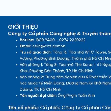
GIỚI THIỆU
Công ty Cổ phần Công nghệ & Truyền thôn
Hotline:
1800 9400 – 0274 2220222
Email:
cskh@vntt.com.vn
Trụ sở giao dịch:
Tầng 16, Tòa nhà WTC Tower, S
Vương, Phường Bình Dương, Thành phố Hồ Chí Min
Văn phòng 1: Tầng 8, Tòa nhà The Sarus – 67 Ngu
Khai, Phường Bến Thành, TP. Hồ Chí Minh
Văn phòng 2: Trung tâm Nghiên cứu & Phát triển V
học Quốc tế Miền Đông, Đường Nam Kỳ Khởi Nghĩ
Dương, TP. Hồ Chí Minh
Tên người đại diện:
Ông Phạm Tuấn Anh
Tên cổ phiếu:
Cổ phiếu Công ty Cổ phần Cô