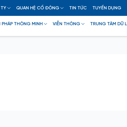
 TY
QUAN HỆ CỔ ĐÔNG
TIN TỨC
TUYỂN DỤNG
I PHÁP THÔNG MINH
VIỄN THÔNG
TRUNG TÂM DỮ L