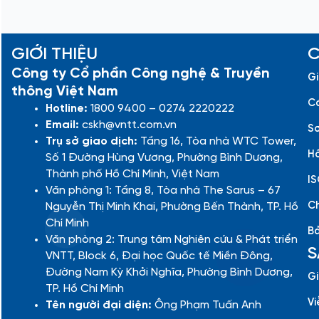
GIỚI THIỆU
C
Công ty Cổ phần Công nghệ & Truyền
Gi
thông Việt Nam
Cá
Hotline:
1800 9400 – 0274 2220222
Email:
cskh@vntt.com.vn
Sơ
Trụ sở giao dịch:
Tầng 16, Tòa nhà WTC Tower,
Hồ
Số 1 Đường Hùng Vương, Phường Bình Dương,
Thành phố Hồ Chí Minh, Việt Nam
IS
Văn phòng 1: Tầng 8, Tòa nhà The Sarus – 67
Ch
Nguyễn Thị Minh Khai, Phường Bến Thành, TP. Hồ
Chí Minh
Bả
Văn phòng 2: Trung tâm Nghiên cứu & Phát triển
S
VNTT, Block 6, Đại học Quốc tế Miền Đông,
Đường Nam Kỳ Khởi Nghĩa, Phường Bình Dương,
Gi
TP. Hồ Chí Minh
Vi
Tên người đại diện:
Ông Phạm Tuấn Anh