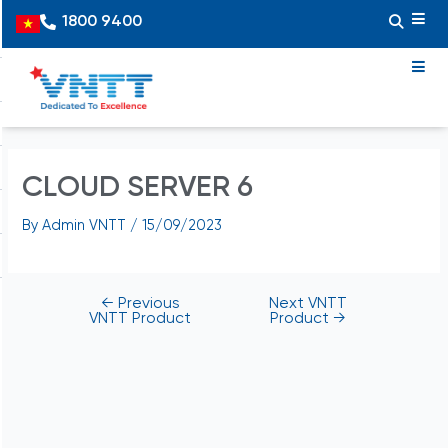
Skip
Post
1800 9400
Vietnamese
to
navigation
content
CLOUD SERVER 6
By
Admin VNTT
/
15/09/2023
←
Previous
Next VNTT
VNTT Product
Product
→