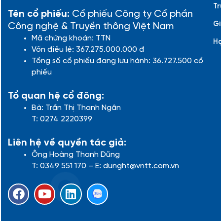
Tr
Tên cổ phiếu:
Cổ phiếu Công ty Cổ phần
Gi
Công nghệ & Truyền thông Việt Nam
Mã chứng khoán: TTN
H
Vốn điều lệ: 367.275.000.000 đ
Tổng số cổ phiếu đang lưu hành: 36.727.500 cổ
phiếu
Tổ quan hệ cổ đông:
Bà: Trần Thị Thanh Ngân
T: 0274 2220399
Liên hệ về quyền tác giả:
Ông Hoàng Thanh Dũng
T: 0349 551 170 – E: dunght@vntt.com.vn
F
Y
L
a
o
i
c
u
n