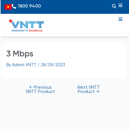
Skip
Post
1800 9400
Vietnamese
to
navigation
content
3 Mbps
By
Admin VNTT
/
28/09/2023
←
Previous
Next VNTT
VNTT Product
Product
→