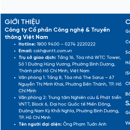
GIỚI THIỆU
C
Công ty Cổ phần Công nghệ & Truyền
Gi
thông Việt Nam
Cá
Hotline:
1800 9400 – 0274 2220222
Email:
cskh@vntt.com.vn
Sơ
Trụ sở giao dịch:
Tầng 16, Tòa nhà WTC Tower,
Hồ
Số 1 Đường Hùng Vương, Phường Bình Dương,
Thành phố Hồ Chí Minh, Việt Nam
IS
Văn phòng 1: Tầng 8, Tòa nhà The Sarus – 67
Ch
Nguyễn Thị Minh Khai, Phường Bến Thành, TP. Hồ
Chí Minh
Bả
Văn phòng 2: Trung tâm Nghiên cứu & Phát triển
S
VNTT, Block 6, Đại học Quốc tế Miền Đông,
Đường Nam Kỳ Khởi Nghĩa, Phường Bình Dương,
Gi
TP. Hồ Chí Minh
Vi
Tên người đại diện:
Ông Phạm Tuấn Anh