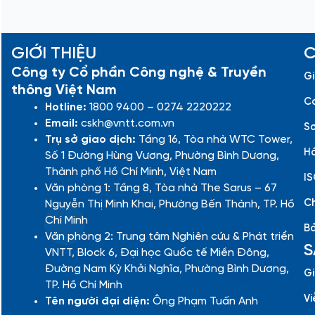
GIỚI THIỆU
C
Công ty Cổ phần Công nghệ & Truyền
Gi
thông Việt Nam
Cá
Hotline:
1800 9400 – 0274 2220222
Email:
cskh@vntt.com.vn
Sơ
Trụ sở giao dịch:
Tầng 16, Tòa nhà WTC Tower,
Hồ
Số 1 Đường Hùng Vương, Phường Bình Dương,
Thành phố Hồ Chí Minh, Việt Nam
IS
Văn phòng 1: Tầng 8, Tòa nhà The Sarus – 67
Ch
Nguyễn Thị Minh Khai, Phường Bến Thành, TP. Hồ
Chí Minh
Bả
Văn phòng 2: Trung tâm Nghiên cứu & Phát triển
S
VNTT, Block 6, Đại học Quốc tế Miền Đông,
Đường Nam Kỳ Khởi Nghĩa, Phường Bình Dương,
Gi
TP. Hồ Chí Minh
Vi
Tên người đại diện:
Ông Phạm Tuấn Anh