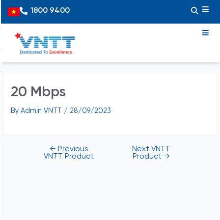
Skip
Post
1800 9400
Vietnamese
to
navigation
content
20 Mbps
By
Admin VNTT
/
28/09/2023
←
Previous
Next VNTT
VNTT Product
Product
→