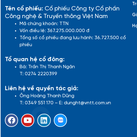
Tr
Tên cổ phiếu:
Cổ phiếu Công ty Cổ phần
Gi
Công nghệ & Truyền thông Việt Nam
Mã chứng khoán: TTN
H
Vốn điều lệ: 367.275.000.000 đ
Tổng số cổ phiếu đang lưu hành: 36.727.500 cổ
phiếu
Tổ quan hệ cổ đông:
Bà: Trần Thị Thanh Ngân
T: 0274 2220399
Liên hệ về quyền tác giả:
Ông Hoàng Thanh Dũng
T: 0349 551 170 – E: dunght@vntt.com.vn
F
Y
L
a
o
i
c
u
n