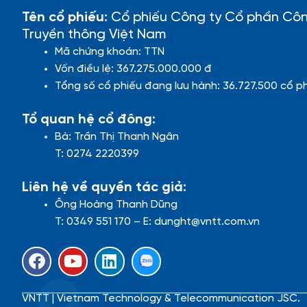
Tên cổ phiếu:
Cổ phiếu Công ty Cổ phần Cô
Truyền thông Việt Nam
Mã chứng khoán: TTN
Vốn điều lệ: 367.275.000.000 đ
Tổng số cổ phiếu đang lưu hành: 36.727.500 cổ p
Tổ quan hệ cổ đông:
Bà: Trần Thị Thanh Ngân
T: 0274 2220399
Liên hệ về quyền tác giả:
Ông Hoàng Thanh Dũng
T: 0349 551 170 – E: dunght@vntt.com.vn
F
Y
L
a
o
i
c
u
n
VNTT | Vietnam Technology & Telecommunication JSC.
e
t
k