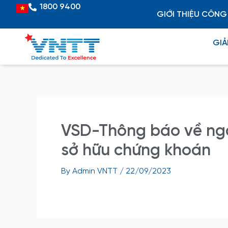
Skip
Post
1800 9400
Vietnamese
GIỚI THIỆU CÔNG
to
navigation
content
GIẢ
VSD-Thông báo về ngà
sở hữu chứng khoán
By
Admin VNTT
/
22/09/2023