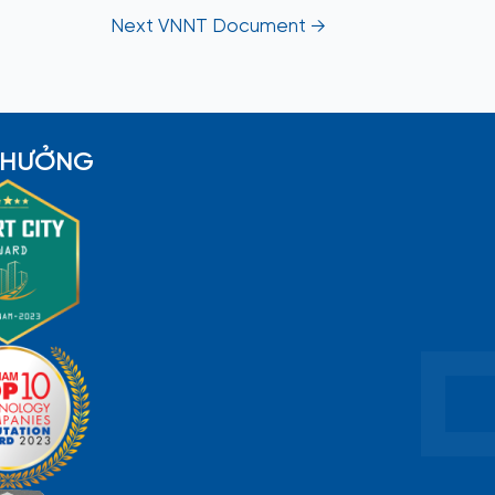
Next VNNT Document
→
 THƯỞNG