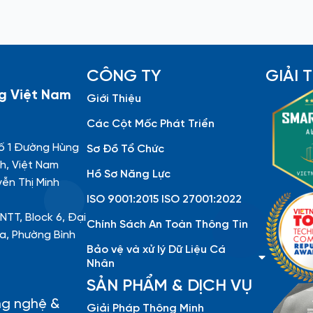
CÔNG TY
GIẢI
g Việt Nam
Giới Thiệu
Các Cột Mốc Phát Triển
ố 1 Đường Hùng
Sơ Đồ Tổ Chức
h, Việt Nam
Hồ Sơ Năng Lực
yễn Thị Minh
ISO 9001:2015 ISO 27001:2022
NTT, Block 6, Đại
Chính Sách An Toàn Thông Tin
a, Phường Bình
Bảo vệ và xử lý Dữ Liệu Cá
Nhân
SẢN PHẨM & DỊCH VỤ
ng nghệ &
Giải Pháp Thông Minh