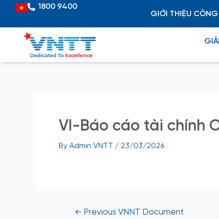
Skip
Post
1800 9400
Vietnamese
GIỚI THIỆU CÔNG
to
navigation
content
GIẢ
VI-Báo cáo tài chính 
By
Admin VNTT
/
23/03/2026
←
Previous VNNT Document