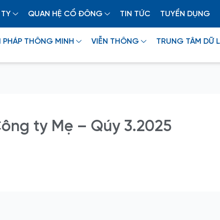
 TY
QUAN HỆ CỔ ĐÔNG
TIN TỨC
TUYỂN DỤNG
I PHÁP THÔNG MINH
VIỄN THÔNG
TRUNG TÂM DỮ L
Công ty Mẹ – Qúy 3.2025