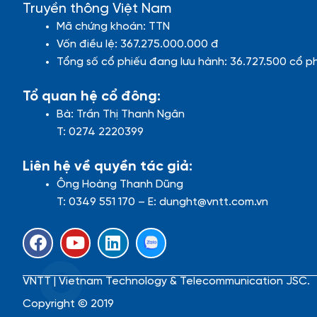
Truyền thông Việt Nam
Mã chứng khoán: TTN
Vốn điều lệ: 367.275.000.000 đ
Tổng số cổ phiếu đang lưu hành: 36.727.500 cổ p
Tổ quan hệ cổ đông:
Bà: Trần Thị Thanh Ngân
T: 0274 2220399
Liên hệ về quyền tác giả:
Ông Hoàng Thanh Dũng
T: 0349 551 170 – E: dunght@vntt.com.vn
F
Y
L
a
o
i
c
u
n
VNTT | Vietnam Technology & Telecommunication JSC.
e
t
k
b
u
e
Copyright © 2019