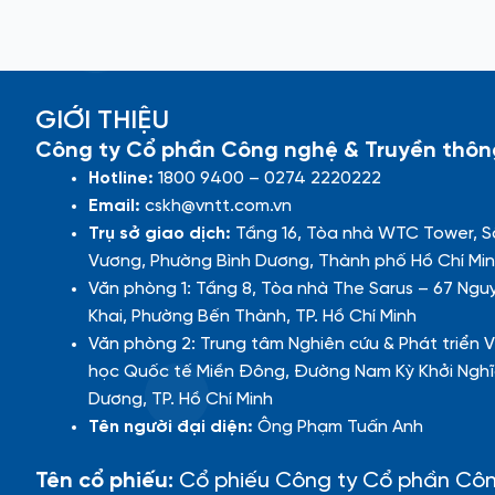
GIỚI THIỆU
Công ty Cổ phần Công nghệ & Truyền thôn
Hotline:
1800 9400 – 0274 2220222
Email:
cskh@vntt.com.vn
Trụ sở giao dịch:
Tầng 16, Tòa nhà WTC Tower, S
Vương, Phường Bình Dương, Thành phố Hồ Chí Min
Văn phòng 1: Tầng 8, Tòa nhà The Sarus – 67 Ngu
Khai, Phường Bến Thành, TP. Hồ Chí Minh
Văn phòng 2: Trung tâm Nghiên cứu & Phát triển V
học Quốc tế Miền Đông, Đường Nam Kỳ Khởi Nghĩ
Dương, TP. Hồ Chí Minh
Tên người đại diện:
Ông Phạm Tuấn Anh
Tên cổ phiếu:
Cổ phiếu Công ty Cổ phần Cô