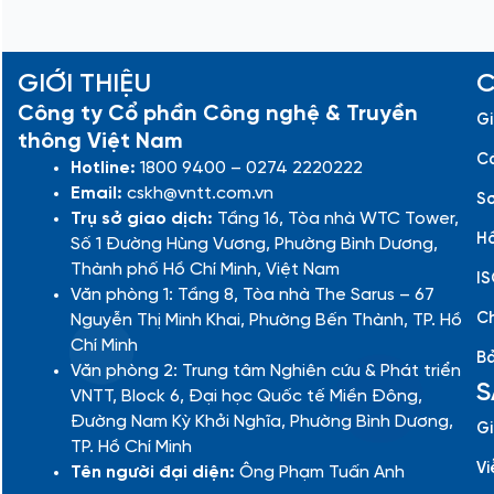
GIỚI THIỆU
C
Công ty Cổ phần Công nghệ & Truyền
Gi
thông Việt Nam
Cá
Hotline:
1800 9400 – 0274 2220222
Email:
cskh@vntt.com.vn
Sơ
Trụ sở giao dịch:
Tầng 16, Tòa nhà WTC Tower,
Hồ
Số 1 Đường Hùng Vương, Phường Bình Dương,
Thành phố Hồ Chí Minh, Việt Nam
IS
Văn phòng 1: Tầng 8, Tòa nhà The Sarus – 67
Ch
Nguyễn Thị Minh Khai, Phường Bến Thành, TP. Hồ
Chí Minh
Bả
Văn phòng 2: Trung tâm Nghiên cứu & Phát triển
S
VNTT, Block 6, Đại học Quốc tế Miền Đông,
Đường Nam Kỳ Khởi Nghĩa, Phường Bình Dương,
Gi
TP. Hồ Chí Minh
Vi
Tên người đại diện:
Ông Phạm Tuấn Anh