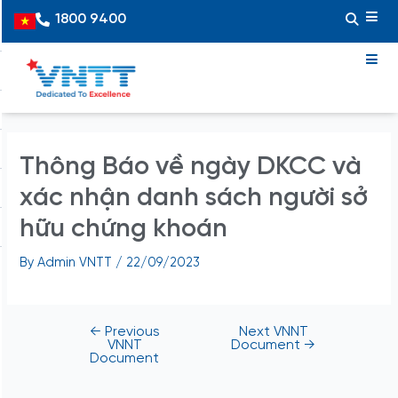
Skip
Post
1800 9400
Vietnamese
to
navigation
content
Thông Báo về ngày DKCC và
xác nhận danh sách người sở
hữu chứng khoán
By
Admin VNTT
/
22/09/2023
←
Previous
Next VNNT
VNNT
Document
→
Document