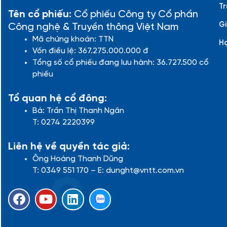
Tr
Tên cổ phiếu:
Cổ phiếu Công ty Cổ phần
Gi
Công nghệ & Truyền thông Việt Nam
Mã chứng khoán: TTN
H
Vốn điều lệ: 367.275.000.000 đ
Tổng số cổ phiếu đang lưu hành: 36.727.500 cổ
phiếu
Tổ quan hệ cổ đông:
Bà: Trần Thị Thanh Ngân
T: 0274 2220399
Liên hệ về quyền tác giả:
Ông Hoàng Thanh Dũng
T: 0349 551 170 – E: dunght@vntt.com.vn
F
Y
L
a
o
i
c
u
n