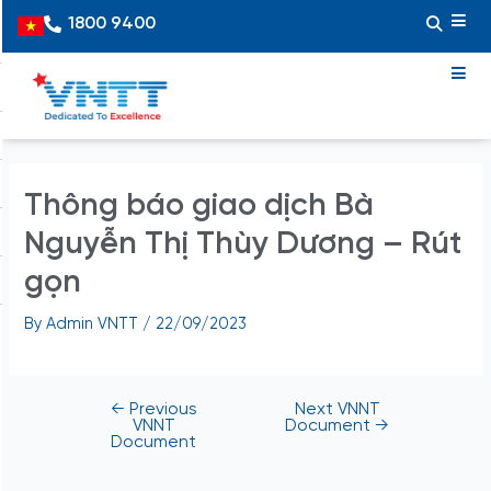
Skip
Post
1800 9400
Vietnamese
to
navigation
content
Thông báo giao dịch Bà
Nguyễn Thị Thùy Dương – Rút
gọn
By
Admin VNTT
/
22/09/2023
←
Previous
Next VNNT
VNNT
Document
→
Document