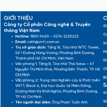
GIỚI THIỆU
C
Công ty Cổ phần Công nghệ & Truyền
Gi
thông Việt Nam
Cá
Hotline:
1800 9400 – 0274 2220222
Email:
cskh@vntt.com.vn
Sơ
Trụ sở giao dịch:
Tầng 16, Tòa nhà WTC Tower,
Hồ
Số 1 Đường Hùng Vương, Phường Bình Dương,
Thành phố Hồ Chí Minh, Việt Nam
IS
Văn phòng 1: Tầng 8, Tòa nhà The Sarus – 67
Ch
Nguyễn Thị Minh Khai, Phường Bến Thành, TP. Hồ
Chí Minh
Bả
Văn phòng 2: Trung tâm Nghiên cứu & Phát triển
S
VNTT, Block 6, Đại học Quốc tế Miền Đông,
Đường Nam Kỳ Khởi Nghĩa, Phường Bình Dương,
Gi
TP. Hồ Chí Minh
Vi
Tên người đại diện:
Ông Phạm Tuấn Anh