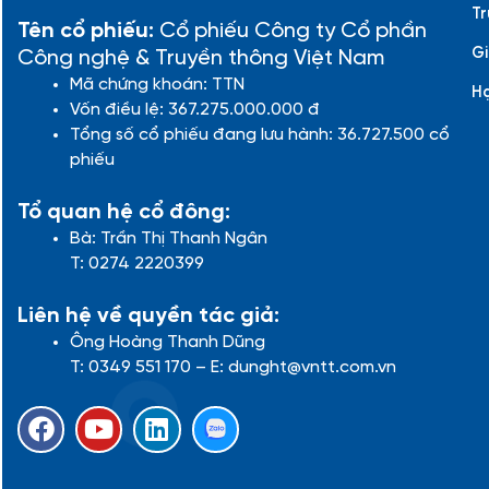
Tr
Tên cổ phiếu:
Cổ phiếu Công ty Cổ phần
Gi
Công nghệ & Truyền thông Việt Nam
Mã chứng khoán: TTN
H
Vốn điều lệ: 367.275.000.000 đ
Tổng số cổ phiếu đang lưu hành: 36.727.500 cổ
phiếu
Tổ quan hệ cổ đông:
Bà: Trần Thị Thanh Ngân
T: 0274 2220399
Liên hệ về quyền tác giả:
Ông Hoàng Thanh Dũng
T: 0349 551 170 – E: dunght@vntt.com.vn
F
Y
L
a
o
i
c
u
n