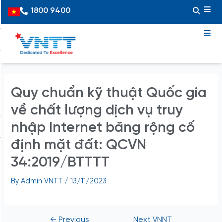
Skip
Post
1800 9400
Vietnamese
to
navigation
content
Quy chuẩn kỹ thuật Quốc gia
về chất lượng dịch vụ truy
nhập Internet băng rộng cố
định mặt đất: QCVN
34:2019/BTTTT
By
Admin VNTT
/
13/11/2023
←
Previous
Next VNNT