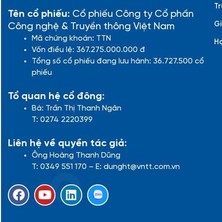
Tr
Tên cổ phiếu:
Cổ phiếu Công ty Cổ phần
Gi
Công nghệ & Truyền thông Việt Nam
Mã chứng khoán: TTN
H
Vốn điều lệ: 367.275.000.000 đ
Tổng số cổ phiếu đang lưu hành: 36.727.500 cổ
phiếu
Tổ quan hệ cổ đông:
Bà: Trần Thị Thanh Ngân
T: 0274 2220399
Liên hệ về quyền tác giả:
Ông Hoàng Thanh Dũng
T: 0349 551 170 – E: dunght@vntt.com.vn
F
Y
L
a
o
i
c
u
n