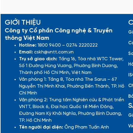
GIỚI THIỆU
C
Công ty Cổ phần Công nghệ & Truyền
Gi
thông Việt Nam
Cá
Hotline:
1800 9400 – 0274 2220222
Email:
cskh@vntt.com.vn
Sơ
Trụ sở giao dịch:
Tầng 16, Tòa nhà WTC Tower,
Hồ
Số 1 Đường Hùng Vương, Phường Bình Dương,
Thành phố Hồ Chí Minh, Việt Nam
IS
Văn phòng 1: Tầng 8, Tòa nhà The Sarus – 67
Ch
Nguyễn Thị Minh Khai, Phường Bến Thành, TP. Hồ
Chí Minh
Bả
Văn phòng 2: Trung tâm Nghiên cứu & Phát triển
S
VNTT, Block 6, Đại học Quốc tế Miền Đông,
Đường Nam Kỳ Khởi Nghĩa, Phường Bình Dương,
Gi
TP. Hồ Chí Minh
Vi
Tên người đại diện:
Ông Phạm Tuấn Anh