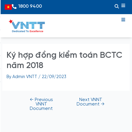
Skip
Post
1800 9400
Vietnamese
to
navigation
content
Ký hợp đồng kiểm toán BCTC
năm 2018
By
Admin VNTT
/
22/09/2023
←
Previous
Next VNNT
VNNT
Document
→
Document