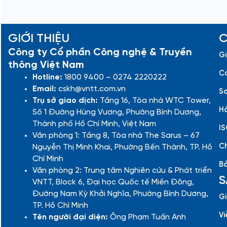
GIỚI THIỆU
C
Công ty Cổ phần Công nghệ & Truyền
Gi
thông Việt Nam
Cá
Hotline:
1800 9400 – 0274 2220222
Email:
cskh@vntt.com.vn
Sơ
Trụ sở giao dịch:
Tầng 16, Tòa nhà WTC Tower,
Hồ
Số 1 Đường Hùng Vương, Phường Bình Dương,
Thành phố Hồ Chí Minh, Việt Nam
IS
Văn phòng 1: Tầng 8, Tòa nhà The Sarus – 67
Ch
Nguyễn Thị Minh Khai, Phường Bến Thành, TP. Hồ
Chí Minh
Bả
Văn phòng 2: Trung tâm Nghiên cứu & Phát triển
S
VNTT, Block 6, Đại học Quốc tế Miền Đông,
Đường Nam Kỳ Khởi Nghĩa, Phường Bình Dương,
Gi
TP. Hồ Chí Minh
Vi
Tên người đại diện:
Ông Phạm Tuấn Anh