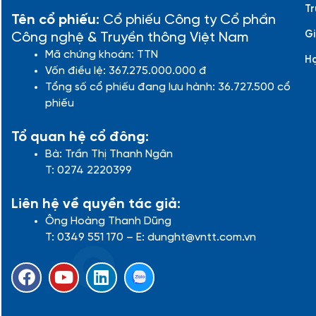
Tr
Tên cổ phiếu:
Cổ phiếu Công ty Cổ phần
Gi
Công nghệ & Truyền thông Việt Nam
Mã chứng khoán: TTN
H
Vốn điều lệ: 367.275.000.000 đ
Tổng số cổ phiếu đang lưu hành: 36.727.500 cổ
phiếu
Tổ quan hệ cổ đông:
Bà: Trần Thị Thanh Ngân
T: 0274 2220399
Liên hệ về quyền tác giả:
Ông Hoàng Thanh Dũng
T: 0349 551 170 – E: dunght@vntt.com.vn
F
Y
L
a
o
i
c
u
n