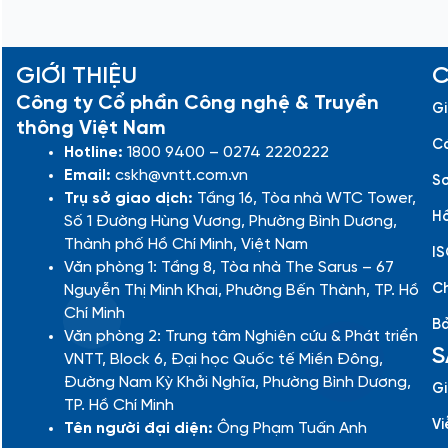
GIỚI THIỆU
C
Công ty Cổ phần Công nghệ & Truyền
Gi
thông Việt Nam
Cá
Hotline:
1800 9400 – 0274 2220222
Email:
cskh@vntt.com.vn
Sơ
Trụ sở giao dịch:
Tầng 16, Tòa nhà WTC Tower,
Hồ
Số 1 Đường Hùng Vương, Phường Bình Dương,
Thành phố Hồ Chí Minh, Việt Nam
IS
Văn phòng 1: Tầng 8, Tòa nhà The Sarus – 67
Ch
Nguyễn Thị Minh Khai, Phường Bến Thành, TP. Hồ
Chí Minh
Bả
Văn phòng 2: Trung tâm Nghiên cứu & Phát triển
S
VNTT, Block 6, Đại học Quốc tế Miền Đông,
Đường Nam Kỳ Khởi Nghĩa, Phường Bình Dương,
Gi
TP. Hồ Chí Minh
Vi
Tên người đại diện:
Ông Phạm Tuấn Anh