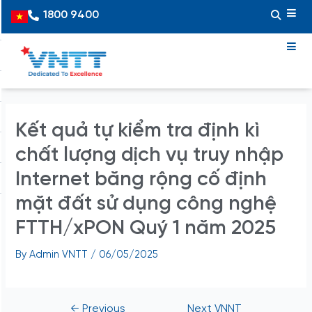
Skip
Post
1800 9400
Vietnamese
to
navigation
content
Kết quả tự kiểm tra định kì
chất lượng dịch vụ truy nhập
Internet băng rộng cố định
mặt đất sử dụng công nghệ
FTTH/xPON Quý 1 năm 2025
By
Admin VNTT
/
06/05/2025
←
Previous
Next VNNT