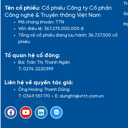
Tr
Tên cổ phiếu:
Cổ phiếu Công ty Cổ phần
Gi
Công nghệ & Truyền thông Việt Nam
Mã chứng khoán: TTN
H
Vốn điều lệ: 367.275.000.000 đ
Tổng số cổ phiếu đang lưu hành: 36.727.500 cổ
phiếu
Tổ quan hệ cổ đông:
Bà: Trần Thị Thanh Ngân
T: 0274 2220399
Liên hệ về quyền tác giả:
Ông Hoàng Thanh Dũng
T: 0349 551 170 – E: dunght@vntt.com.vn
F
Y
L
a
o
i
c
u
n