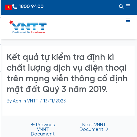
Skip
Post
1800 9400
Vietnamese
to
navigation
content
Kết quả tự kiểm tra định kì
chất lượng dịch vụ điện thoại
trên mạng viễn thông cố định
mặt đất Quý 3 năm 2019.
By
Admin VNTT
/
13/11/2023
←
Previous
Next VNNT
VNNT
Document
→
Document