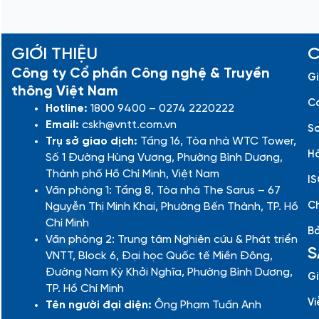
GIỚI THIỆU
C
Công ty Cổ phần Công nghệ & Truyền
Gi
thông Việt Nam
Cá
Hotline:
1800 9400 – 0274 2220222
Email:
cskh@vntt.com.vn
Sơ
Trụ sở giao dịch:
Tầng 16, Tòa nhà WTC Tower,
Hồ
Số 1 Đường Hùng Vương, Phường Bình Dương,
Thành phố Hồ Chí Minh, Việt Nam
IS
Văn phòng 1: Tầng 8, Tòa nhà The Sarus – 67
Ch
Nguyễn Thị Minh Khai, Phường Bến Thành, TP. Hồ
Chí Minh
Bả
Văn phòng 2: Trung tâm Nghiên cứu & Phát triển
S
VNTT, Block 6, Đại học Quốc tế Miền Đông,
Đường Nam Kỳ Khởi Nghĩa, Phường Bình Dương,
Gi
TP. Hồ Chí Minh
Vi
Tên người đại diện:
Ông Phạm Tuấn Anh