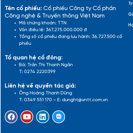
Tr
Tên cổ phiếu:
Cổ phiếu Công ty Cổ phần
Gi
Công nghệ & Truyền thông Việt Nam
Mã chứng khoán: TTN
H
Vốn điều lệ: 367.275.000.000 đ
Tổng số cổ phiếu đang lưu hành: 36.727.500 cổ
phiếu
Tổ quan hệ cổ đông:
Bà: Trần Thị Thanh Ngân
T: 0274 2220399
Liên hệ về quyền tác giả:
Ông Hoàng Thanh Dũng
T: 0349 551 170 – E: dunght@vntt.com.vn
F
Y
L
a
o
i
c
u
n