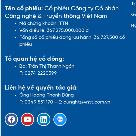
Tr
Tên cổ phiếu:
Cổ phiếu Công ty Cổ phần
Gi
Công nghệ & Truyền thông Việt Nam
Mã chứng khoán: TTN
H
Vốn điều lệ: 367.275.000.000 đ
Tổng số cổ phiếu đang lưu hành: 36.727.500 cổ
phiếu
Tổ quan hệ cổ đông:
Bà: Trần Thị Thanh Ngân
T: 0274 2220399
Liên hệ về quyền tác giả:
Ông Hoàng Thanh Dũng
T: 0349 551 170 – E: dunght@vntt.com.vn
F
Y
L
a
o
i
c
u
n