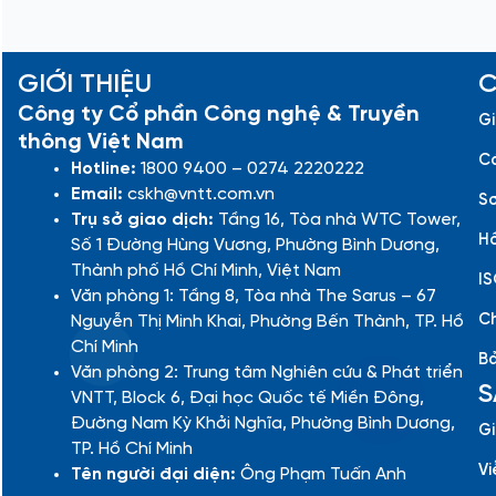
GIỚI THIỆU
C
Công ty Cổ phần Công nghệ & Truyền
Gi
thông Việt Nam
Cá
Hotline:
1800 9400 – 0274 2220222
Email:
cskh@vntt.com.vn
Sơ
Trụ sở giao dịch:
Tầng 16, Tòa nhà WTC Tower,
Hồ
Số 1 Đường Hùng Vương, Phường Bình Dương,
Thành phố Hồ Chí Minh, Việt Nam
IS
Văn phòng 1: Tầng 8, Tòa nhà The Sarus – 67
Ch
Nguyễn Thị Minh Khai, Phường Bến Thành, TP. Hồ
Chí Minh
Bả
Văn phòng 2: Trung tâm Nghiên cứu & Phát triển
S
VNTT, Block 6, Đại học Quốc tế Miền Đông,
Đường Nam Kỳ Khởi Nghĩa, Phường Bình Dương,
Gi
TP. Hồ Chí Minh
Vi
Tên người đại diện:
Ông Phạm Tuấn Anh