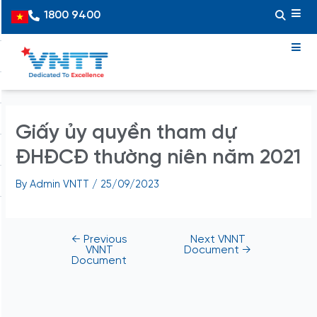
Skip
Post
1800 9400
Vietnamese
to
navigation
content
Giấy ủy quyền tham dự
ĐHĐCĐ thường niên năm 2021
By
Admin VNTT
/
25/09/2023
←
Previous
Next VNNT
VNNT
Document
→
Document