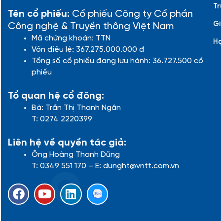
Tr
Tên cổ phiếu:
Cổ phiếu Công ty Cổ phần
Gi
Công nghệ & Truyền thông Việt Nam
Mã chứng khoán: TTN
H
Vốn điều lệ: 367.275.000.000 đ
Tổng số cổ phiếu đang lưu hành: 36.727.500 cổ
phiếu
Tổ quan hệ cổ đông:
Bà: Trần Thị Thanh Ngân
T: 0274 2220399
Liên hệ về quyền tác giả:
Ông Hoàng Thanh Dũng
T: 0349 551 170 – E: dunght@vntt.com.vn
F
Y
L
a
o
i
c
u
n