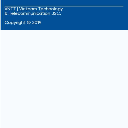
e
t
k
b
u
e
VNTT | Vietnam Technology
& Telecommunication JSC.
o
b
d
o
e
i
Copyright © 2019
k
n