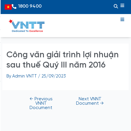
Skip
Post
1800 9400
Vietnamese
to
navigation
content
Công văn giải trình lợi nhuận
sau thuế Quý III năm 2016
By
Admin VNTT
/
25/09/2023
←
Previous
Next VNNT
VNNT
Document
→
Document