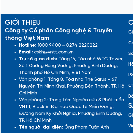
GIỚI THIỆU
C
Công ty Cổ phần Công nghệ & Truyền
Gi
thông Việt Nam
Cá
Hotline:
1800 9400 – 0274 2220222
Email:
cskh@vntt.com.vn
Sơ
Trụ sở giao dịch:
Tầng 16, Tòa nhà WTC Tower,
Hồ
Số 1 Đường Hùng Vương, Phường Bình Dương,
Thành phố Hồ Chí Minh, Việt Nam
IS
Văn phòng 1: Tầng 8, Tòa nhà The Sarus – 67
Ch
Nguyễn Thị Minh Khai, Phường Bến Thành, TP. Hồ
Chí Minh
Bả
Văn phòng 2: Trung tâm Nghiên cứu & Phát triển
S
VNTT, Block 6, Đại học Quốc tế Miền Đông,
Đường Nam Kỳ Khởi Nghĩa, Phường Bình Dương,
Gi
TP. Hồ Chí Minh
Vi
Tên người đại diện:
Ông Phạm Tuấn Anh