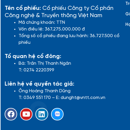
Tr
Tên cổ phiếu:
Cổ phiếu Công ty Cổ phần
Gi
Công nghệ & Truyền thông Việt Nam
Mã chứng khoán: TTN
H
Vốn điều lệ: 367.275.000.000 đ
Tổng số cổ phiếu đang lưu hành: 36.727.500 cổ
phiếu
Tổ quan hệ cổ đông:
Bà: Trần Thị Thanh Ngân
T: 0274 2220399
Liên hệ về quyền tác giả:
Ông Hoàng Thanh Dũng
T: 0349 551 170 – E: dunght@vntt.com.vn
F
Y
L
a
o
i
c
u
n