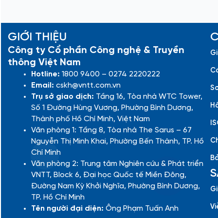
GIỚI THIỆU
C
Công ty Cổ phần Công nghệ & Truyền
Gi
thông Việt Nam
Cá
Hotline:
1800 9400 – 0274 2220222
Email:
cskh@vntt.com.vn
Sơ
Trụ sở giao dịch:
Tầng 16, Tòa nhà WTC Tower,
Hồ
Số 1 Đường Hùng Vương, Phường Bình Dương,
Thành phố Hồ Chí Minh, Việt Nam
IS
Văn phòng 1: Tầng 8, Tòa nhà The Sarus – 67
Ch
Nguyễn Thị Minh Khai, Phường Bến Thành, TP. Hồ
Chí Minh
Bả
Văn phòng 2: Trung tâm Nghiên cứu & Phát triển
S
VNTT, Block 6, Đại học Quốc tế Miền Đông,
Đường Nam Kỳ Khởi Nghĩa, Phường Bình Dương,
Gi
TP. Hồ Chí Minh
Vi
Tên người đại diện:
Ông Phạm Tuấn Anh