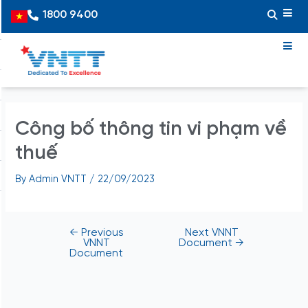
Skip
Post
1800 9400
Vietnamese
to
navigation
content
Công bố thông tin vi phạm về
thuế
By
Admin VNTT
/
22/09/2023
←
Previous
Next VNNT
VNNT
Document
→
Document