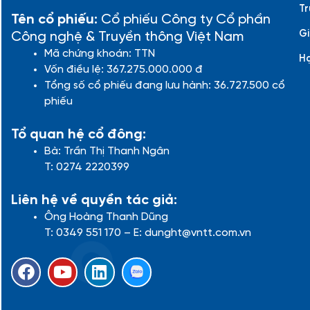
Tr
Tên cổ phiếu:
Cổ phiếu Công ty Cổ phần
Gi
Công nghệ & Truyền thông Việt Nam
Mã chứng khoán: TTN
H
Vốn điều lệ: 367.275.000.000 đ
Tổng số cổ phiếu đang lưu hành: 36.727.500 cổ
phiếu
Tổ quan hệ cổ đông:
Bà: Trần Thị Thanh Ngân
T: 0274 2220399
Liên hệ về quyền tác giả:
Ông Hoàng Thanh Dũng
T: 0349 551 170 – E: dunght@vntt.com.vn
F
Y
L
a
o
i
c
u
n