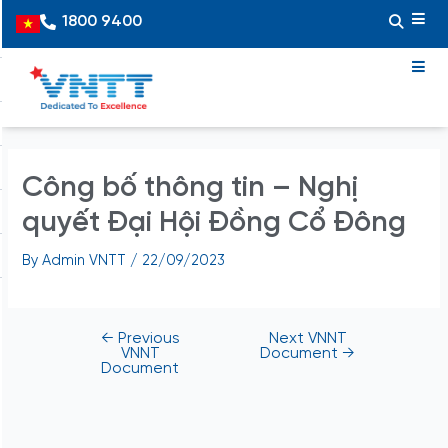
Skip
Post
1800 9400
Vietnamese
to
navigation
content
Công bố thông tin – Nghị
quyết Đại Hội Đồng Cổ Đông
By
Admin VNTT
/
22/09/2023
←
Previous
Next VNNT
VNNT
Document
→
Document