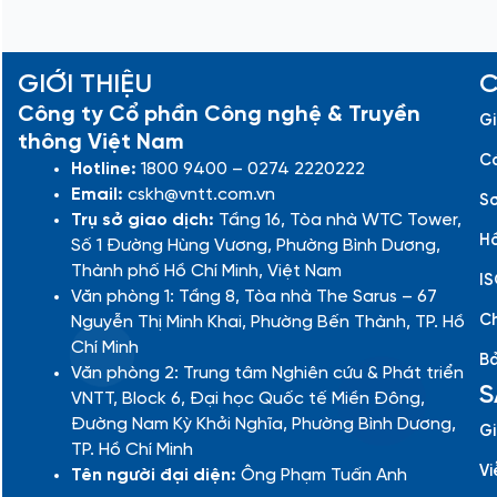
GIỚI THIỆU
C
Công ty Cổ phần Công nghệ & Truyền
Gi
thông Việt Nam
Cá
Hotline:
1800 9400 – 0274 2220222
Email:
cskh@vntt.com.vn
Sơ
Trụ sở giao dịch:
Tầng 16, Tòa nhà WTC Tower,
Hồ
Số 1 Đường Hùng Vương, Phường Bình Dương,
Thành phố Hồ Chí Minh, Việt Nam
IS
Văn phòng 1: Tầng 8, Tòa nhà The Sarus – 67
Ch
Nguyễn Thị Minh Khai, Phường Bến Thành, TP. Hồ
Chí Minh
Bả
Văn phòng 2: Trung tâm Nghiên cứu & Phát triển
S
VNTT, Block 6, Đại học Quốc tế Miền Đông,
Đường Nam Kỳ Khởi Nghĩa, Phường Bình Dương,
Gi
TP. Hồ Chí Minh
Vi
Tên người đại diện:
Ông Phạm Tuấn Anh