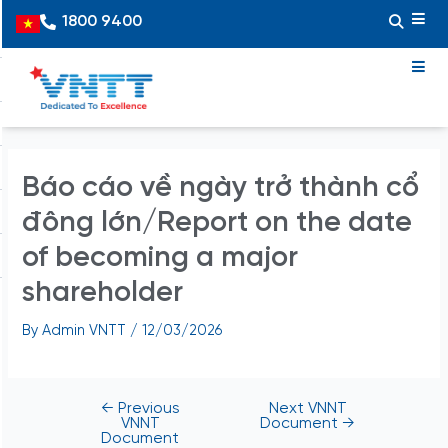
Skip
Post
1800 9400
Vietnamese
to
navigation
content
Báo cáo về ngày trở thành cổ
đông lớn/Report on the date
of becoming a major
shareholder
By
Admin VNTT
/
12/03/2026
←
Previous
Next VNNT
VNNT
Document
→
Document