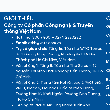
GIỚI THIỆU
C
Công ty Cổ phần Công nghệ & Truyền
Gi
thông Việt Nam
Cá
Hotline:
1800 9400 – 0274 2220222
Email:
cskh@vntt.com.vn
Sơ
Trụ sở giao dịch:
Tầng 16, Tòa nhà WTC Tower,
Hồ
Số 1 Đường Hùng Vương, Phường Bình Dương,
Thành phố Hồ Chí Minh, Việt Nam
IS
Văn phòng 1: Tầng 8, Tòa nhà The Sarus – 67
Ch
Nguyễn Thị Minh Khai, Phường Bến Thành, TP. Hồ
Chí Minh
Bả
Văn phòng 2: Trung tâm Nghiên cứu & Phát triển
S
VNTT, Block 6, Đại học Quốc tế Miền Đông,
Đường Nam Kỳ Khởi Nghĩa, Phường Bình Dương,
Gi
TP. Hồ Chí Minh
Vi
Tên người đại diện:
Ông Phạm Tuấn Anh