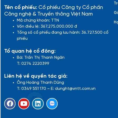
Tr
Tên cổ phiếu:
Cổ phiếu Công ty Cổ phần
Gi
Công nghệ & Truyền thông Việt Nam
Mã chứng khoán: TTN
H
Vốn điều lệ: 367.275.000.000 đ
Tổng số cổ phiếu đang lưu hành: 36.727.500 cổ
phiếu
Tổ quan hệ cổ đông:
Bà: Trần Thị Thanh Ngân
T: 0274 2220399
Liên hệ về quyền tác giả:
Ông Hoàng Thanh Dũng
T: 0349 551 170 – E: dunght@vntt.com.vn
F
Y
L
a
o
i
c
u
n