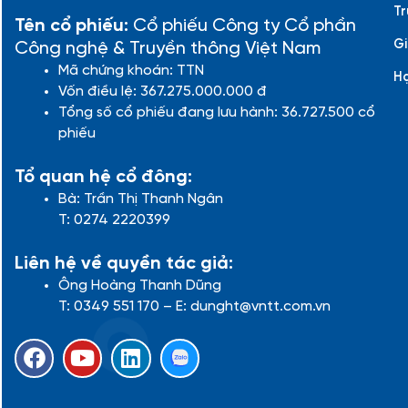
Tr
Tên cổ phiếu:
Cổ phiếu Công ty Cổ phần
Gi
Công nghệ & Truyền thông Việt Nam
Mã chứng khoán: TTN
H
Vốn điều lệ: 367.275.000.000 đ
Tổng số cổ phiếu đang lưu hành: 36.727.500 cổ
phiếu
Tổ quan hệ cổ đông:
Bà: Trần Thị Thanh Ngân
T: 0274 2220399
Liên hệ về quyền tác giả:
Ông Hoàng Thanh Dũng
T: 0349 551 170 – E: dunght@vntt.com.vn
F
Y
L
a
o
i
c
u
n