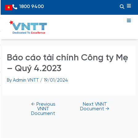
Skip
Post
1800 9400
Vietnamese
to
navigation
content
Báo cáo tài chính Công ty Mẹ
– Quý 4.2023
By
Admin VNTT
/
19/01/2024
←
Previous
Next VNNT
VNNT
Document
→
Document