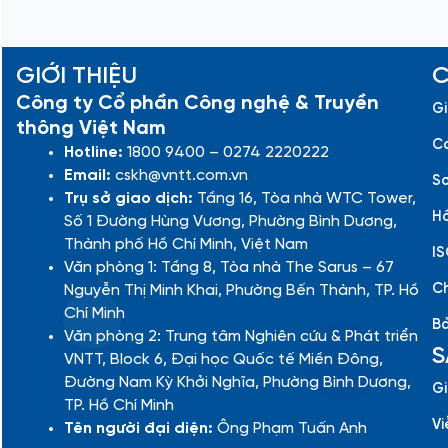
GIỚI THIỆU
C
Công ty Cổ phần Công nghệ & Truyền
Gi
thông Việt Nam
Cá
Hotline:
1800 9400 – 0274 2220222
Email:
cskh@vntt.com.vn
Sơ
Trụ sở giao dịch:
Tầng 16, Tòa nhà WTC Tower,
Hồ
Số 1 Đường Hùng Vương, Phường Bình Dương,
Thành phố Hồ Chí Minh, Việt Nam
IS
Văn phòng 1: Tầng 8, Tòa nhà The Sarus – 67
Ch
Nguyễn Thị Minh Khai, Phường Bến Thành, TP. Hồ
Chí Minh
Bả
Văn phòng 2: Trung tâm Nghiên cứu & Phát triển
S
VNTT, Block 6, Đại học Quốc tế Miền Đông,
Đường Nam Kỳ Khởi Nghĩa, Phường Bình Dương,
Gi
TP. Hồ Chí Minh
Vi
Tên người đại diện:
Ông Phạm Tuấn Anh