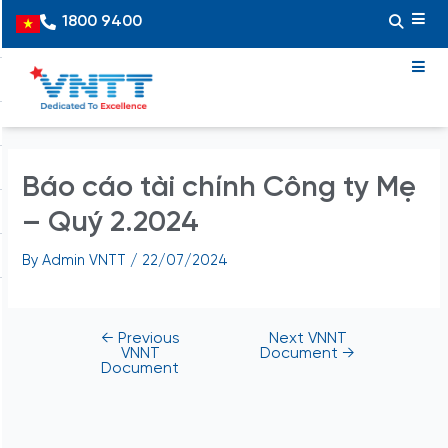
Skip
Post
1800 9400
Vietnamese
to
navigation
content
Báo cáo tài chính Công ty Mẹ
– Quý 2.2024
By
Admin VNTT
/
22/07/2024
←
Previous
Next VNNT
VNNT
Document
→
Document