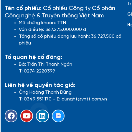
Tr
Tên cổ phiếu:
Cổ phiếu Công ty Cổ phần
Gi
Công nghệ & Truyền thông Việt Nam
Mã chứng khoán: TTN
H
Vốn điều lệ: 367.275.000.000 đ
Tổng số cổ phiếu đang lưu hành: 36.727.500 cổ
phiếu
Tổ quan hệ cổ đông:
Bà: Trần Thị Thanh Ngân
T: 0274 2220399
Liên hệ về quyền tác giả:
Ông Hoàng Thanh Dũng
T: 0349 551 170 – E: dunght@vntt.com.vn
F
Y
L
a
o
i
c
u
n