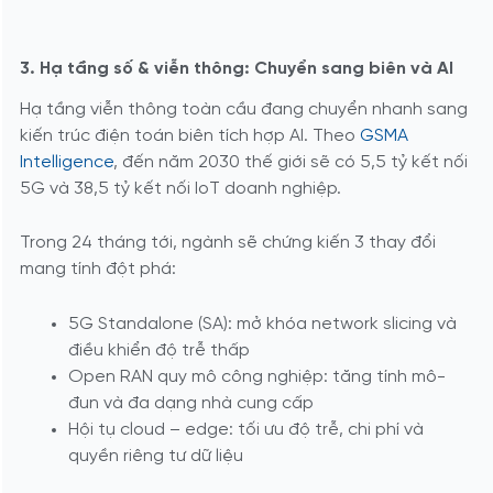
3. Hạ tầng số & viễn thông: Chuyển sang biên và AI
Hạ tầng viễn thông toàn cầu đang chuyển nhanh sang
kiến trúc điện toán biên tích hợp AI. Theo
GSMA
Intelligence
, đến năm 2030 thế giới sẽ có 5,5 tỷ kết nối
5G và 38,5 tỷ kết nối IoT doanh nghiệp.
Trong 24 tháng tới, ngành sẽ chứng kiến 3 thay đổi
mang tính đột phá:
5G Standalone (SA): mở khóa network slicing và
điều khiển độ trễ thấp
Open RAN quy mô công nghiệp: tăng tính mô-
đun và đa dạng nhà cung cấp
Hội tụ cloud – edge: tối ưu độ trễ, chi phí và
quyền riêng tư dữ liệu