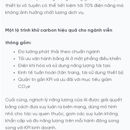
thiết bị vô tuyến có thể tiết kiệm tới 70% điện năng mà
không ảnh hưởng chất lượng dịch vụ.
Một lộ trình khử carbon hiệu quả cho ngành viễn
thông gồm:
Đo lường phát thải theo chuẩn ngành
Tối ưu vận hành bằng AI ở mặt phẳng điều khiển
Điện khí hóa và sử dụng năng lượng tái tạo
Kinh tế tuần hoàn (tân trang, tái sử dụng thiết bị)
Quản trị gắn KPI và ưu đãi với mục tiêu giảm
CO₂e
Cuối cùng, nghịch lý năng lượng của AI được giải quyết
bằng cách đưa suy luận ra biên mạng, dùng mô hình
nhỏ cho tác vụ quen thuộc, gom các suy luận không
khẩn cấp và đo năng lượng trên mỗi hành động song
song với KPI kinh doanh.