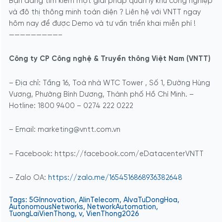
Bạn đang tìm kiếm một giải pháp quản lý khu công nghiệp
và đô thị thông minh toàn diện ? Liên hệ với VNTT ngay
hôm nay để được Demo và tư vấn triển khai miễn phí !
—————————–
Công ty CP Công nghệ & Truyền thông Việt Nam (VNTT)
– Địa chỉ: Tầng 16, Toà nhà WTC Tower , Số 1, Đường Hùng
Vương, Phường Bình Dương, Thành phố Hồ Chí Minh. –
Hotline: 1800 9400 – 0274 222 0222
– Email: marketing@vntt.com.vn
– Facebook: https://facebook.com/eDatacenterVNTT
– Zalo OA:
https://zalo.me/1654516868936382648
Tags:
5GInnovation
,
AIinTelecom
,
AIvaTuDongHoa
,
AutonomousNetworks
,
NetworkAutomation
,
TuongLaiVienThong
,
v
,
VienThong2026