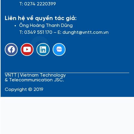
T: 0274 2220399
Liên hệ về quyền tác giả:
Ông Hoàng Thanh Dũng
T: 0349 551 170 – E: dunght@vntt.com.vn
F
Y
L
a
o
i
c
u
n
e
t
k
b
u
e
VNTT | Vietnam Technology
& Telecommunication JSC.
o
b
d
o
e
i
Copyright © 2019
k
n