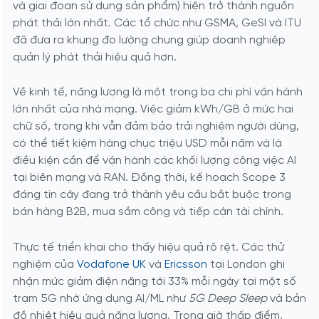
và giai đoạn sử dụng sản phẩm) hiện trở thành nguồn
phát thải lớn nhất. Các tổ chức như GSMA, GeSI và ITU
đã đưa ra khung đo lường chung giúp doanh nghiệp
quản lý phát thải hiệu quả hơn.
Về kinh tế, năng lượng là một trong ba chi phí vận hành
lớn nhất của nhà mạng. Việc giảm kWh/GB ở mức hai
chữ số, trong khi vẫn đảm bảo trải nghiệm người dùng,
có thể tiết kiệm hàng chục triệu USD mỗi năm và là
điều kiện cần để vận hành các khối lượng công việc AI
tại biên mạng và RAN. Đồng thời, kế hoạch Scope 3
đáng tin cậy đang trở thành yêu cầu bắt buộc trong
bán hàng B2B, mua sắm công và tiếp cận tài chính.
Thực tế triển khai cho thấy hiệu quả rõ rệt. Các thử
nghiệm của
Vodafone UK
và
Ericsson
tại London ghi
nhận mức giảm điện năng tới 33% mỗi ngày tại một số
trạm 5G nhờ ứng dụng AI/ML như
5G Deep Sleep
và bản
đồ nhiệt hiệu quả năng lượng. Trong giờ thấp điểm,