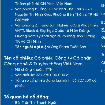
Thành phố Hồ Chí Minh, Việt Nam
IS
Văn phòng 1: Tầng 8, Tòa nhà The Sarus – 67
Ch
Nguyễn Thị Minh Khai, Phường Bến Thành, TP. Hồ
Chí Minh
Bả
Văn phòng 2: Trung tâm Nghiên cứu & Phát triển
S
VNTT, Block 6, Đại học Quốc tế Miền Đông,
Đường Nam Kỳ Khởi Nghĩa, Phường Bình Dương,
Gi
TP. Hồ Chí Minh
Vi
Tên người đại diện:
Ông Phạm Tuấn Anh
Tr
Tên cổ phiếu:
Cổ phiếu Công ty Cổ phần
Gi
Công nghệ & Truyền thông Việt Nam
Mã chứng khoán: TTN
H
Vốn điều lệ: 367.275.000.000 đ
Tổng số cổ phiếu đang lưu hành: 36.727.500 cổ
phiếu
Tổ quan hệ cổ đông:
Bà: Trần Thị Thanh Ngân