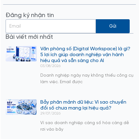
Đăng ký nhận tin
Gửi
Bài viết mới nhất
Văn phòng số (Digital Workspace) là gì?
5 lợi ích giúp doanh nghiệp vận hành
hiệu quả và sẵn sàng cho AI
03/08/2026
Doanh nghiệp ngày nay không thiếu công cụ
làm việc. Email được
Bẫy phân mảnh dữ liệu: Vì sao chuyển
đổi số chưa mang lại hiệu quả?
29/07/2026
Vì sao doanh nghiệp càng số hóa càng dễ
rơi vào bẫy