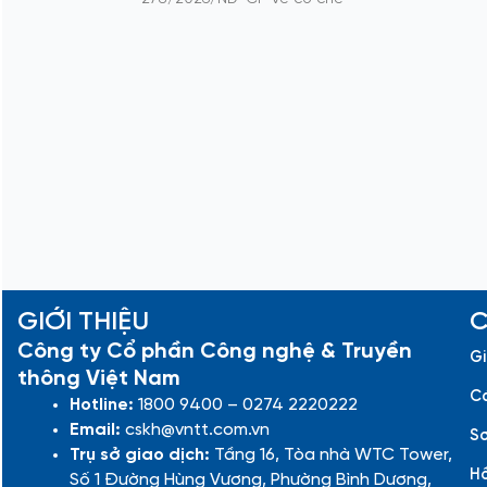
GIỚI THIỆU
C
Công ty Cổ phần Công nghệ & Truyền
Gi
thông Việt Nam
Cá
Hotline:
1800 9400 – 0274 2220222
Email:
cskh@vntt.com.vn
Sơ
Trụ sở giao dịch:
Tầng 16, Tòa nhà WTC Tower,
Hồ
Số 1 Đường Hùng Vương, Phường Bình Dương,