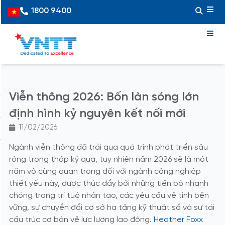
Skip
1800 9400
Vietnamese
to
content
Viễn thông 2026: Bốn làn sóng lớn
định hình kỷ nguyên kết nối mới
11/02/2026
Ngành viễn thông đã trải qua quá trình phát triển sâu
rộng trong thập kỷ qua, tuy nhiên năm 2026 sẽ là một
năm vô cùng quan trọng đối với ngành công nghiệp
thiết yếu này, được thúc đẩy bởi những tiến bộ nhanh
chóng trong trí tuệ nhân tạo, các yêu cầu về tính bền
vững, sự chuyển đổi cơ sở hạ tầng kỹ thuật số và sự tái
cấu trúc cơ bản về lực lượng lao động.
Heather Foxx