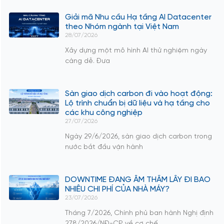
Giải mã Nhu cầu Hạ tầng AI Datacenter
theo Nhóm ngành tại Việt Nam
28/07/2026
Xây dựng một mô hình AI thử nghiệm ngày
càng dễ. Đưa
Sàn giao dịch carbon đi vào hoạt động:
Lộ trình chuẩn bị dữ liệu và hạ tầng cho
các khu công nghiệp
27/07/2026
Ngày 29/6/2026, sàn giao dịch carbon trong
nước bắt đầu vận hành
DOWNTIME ĐANG ÂM THẦM LẤY ĐI BAO
NHIÊU CHI PHÍ CỦA NHÀ MÁY?
23/07/2026
Tháng 7/2026, Chính phủ ban hành Nghị định
278/2026/NĐ-CP về cơ chế