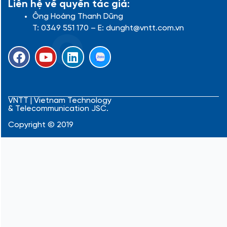
Liên hệ về quyền tác giả:
Ông Hoàng Thanh Dũng
T: 0349 551 170 – E: dunght@vntt.com.vn
F
Y
L
a
o
i
c
u
n
e
t
k
b
u
e
VNTT | Vietnam Technology
& Telecommunication JSC.
o
b
d
o
e
i
Copyright © 2019
k
n