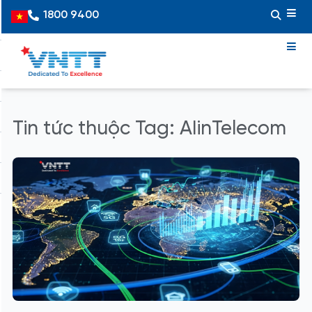
Skip
1800 9400
Vietnamese
to
content
Tin tức thuộc Tag: AIinTelecom