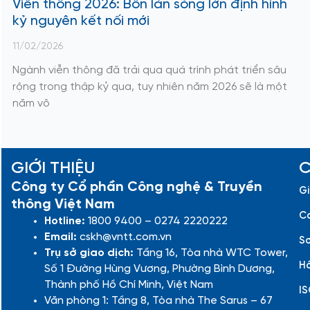
Viễn thông 2026: Bốn làn sóng lớn định hình
kỷ nguyên kết nối mới
11/02/2026
Ngành viễn thông đã trải qua quá trình phát triển sâu
rộng trong thập kỷ qua, tuy nhiên năm 2026 sẽ là một
năm vô
GIỚI THIỆU
C
Công ty Cổ phần Công nghệ & Truyền
Gi
thông Việt Nam
Cá
Hotline:
1800 9400 – 0274 2220222
Email:
cskh@vntt.com.vn
Sơ
Trụ sở giao dịch:
Tầng 16, Tòa nhà WTC Tower,
Hồ
Số 1 Đường Hùng Vương, Phường Bình Dương,
Thành phố Hồ Chí Minh, Việt Nam
IS
Văn phòng 1: Tầng 8, Tòa nhà The Sarus – 67