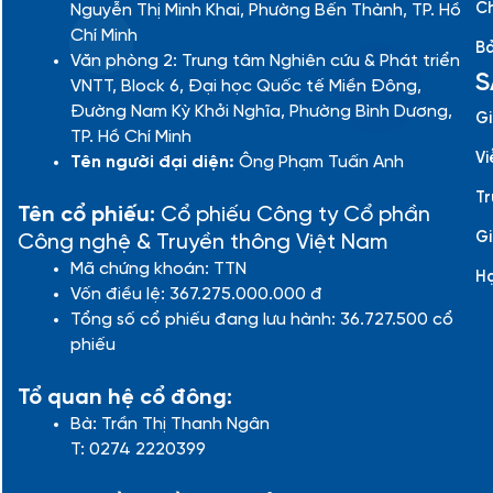
Ch
Nguyễn Thị Minh Khai, Phường Bến Thành, TP. Hồ
Chí Minh
Bả
Văn phòng 2: Trung tâm Nghiên cứu & Phát triển
S
VNTT, Block 6, Đại học Quốc tế Miền Đông,
Đường Nam Kỳ Khởi Nghĩa, Phường Bình Dương,
Gi
TP. Hồ Chí Minh
Vi
Tên người đại diện:
Ông Phạm Tuấn Anh
Tr
Tên cổ phiếu:
Cổ phiếu Công ty Cổ phần
Gi
Công nghệ & Truyền thông Việt Nam
Mã chứng khoán: TTN
H
Vốn điều lệ: 367.275.000.000 đ
Tổng số cổ phiếu đang lưu hành: 36.727.500 cổ
phiếu
Tổ quan hệ cổ đông:
Bà: Trần Thị Thanh Ngân
T: 0274 2220399