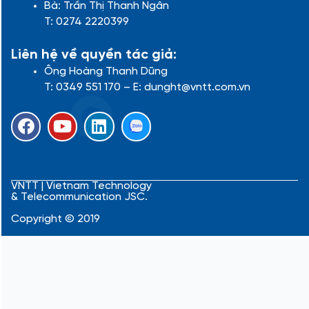
Bà: Trần Thị Thanh Ngân
T: 0274 2220399
Liên hệ về quyền tác giả:
Ông Hoàng Thanh Dũng
T: 0349 551 170 – E: dunght@vntt.com.vn
F
Y
L
a
o
i
c
u
n
e
t
k
b
u
e
VNTT | Vietnam Technology
& Telecommunication JSC.
o
b
d
o
e
i
Copyright © 2019
k
n