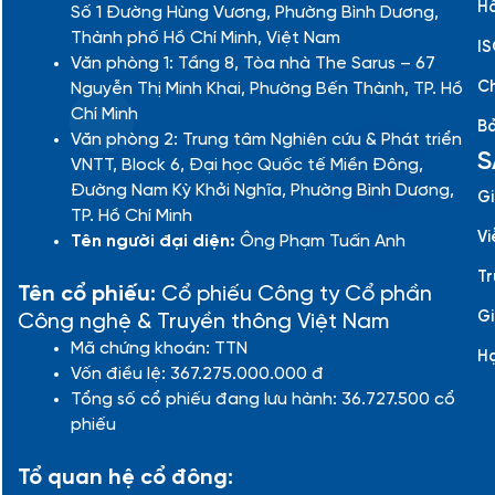
Hồ
Số 1 Đường Hùng Vương, Phường Bình Dương,
Thành phố Hồ Chí Minh, Việt Nam
IS
Văn phòng 1: Tầng 8, Tòa nhà The Sarus – 67
Ch
Nguyễn Thị Minh Khai, Phường Bến Thành, TP. Hồ
Chí Minh
Bả
Văn phòng 2: Trung tâm Nghiên cứu & Phát triển
S
VNTT, Block 6, Đại học Quốc tế Miền Đông,
Đường Nam Kỳ Khởi Nghĩa, Phường Bình Dương,
Gi
TP. Hồ Chí Minh
Vi
Tên người đại diện:
Ông Phạm Tuấn Anh
Tr
Tên cổ phiếu:
Cổ phiếu Công ty Cổ phần
Gi
Công nghệ & Truyền thông Việt Nam
Mã chứng khoán: TTN
H
Vốn điều lệ: 367.275.000.000 đ
Tổng số cổ phiếu đang lưu hành: 36.727.500 cổ
phiếu
Tổ quan hệ cổ đông: