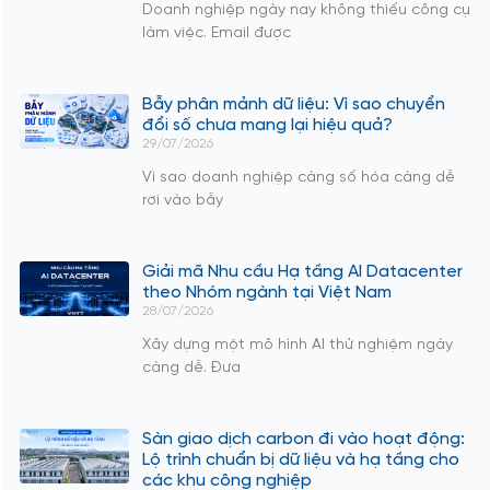
Doanh nghiệp ngày nay không thiếu công cụ
làm việc. Email được
Bẫy phân mảnh dữ liệu: Vì sao chuyển
đổi số chưa mang lại hiệu quả?
29/07/2026
Vì sao doanh nghiệp càng số hóa càng dễ
rơi vào bẫy
Giải mã Nhu cầu Hạ tầng AI Datacenter
theo Nhóm ngành tại Việt Nam
28/07/2026
Xây dựng một mô hình AI thử nghiệm ngày
càng dễ. Đưa
Sàn giao dịch carbon đi vào hoạt động:
Lộ trình chuẩn bị dữ liệu và hạ tầng cho
các khu công nghiệp