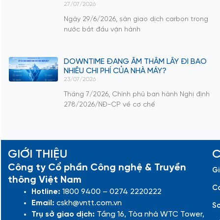
27/07/2026
Ngày 29/6/2026, sàn giao dịch carbon trong
nước bắt đầu vận hành
DOWNTIME ĐANG ÂM THẦM LẤY ĐI BAO
NHIÊU CHI PHÍ CỦA NHÀ MÁY?
23/07/2026
Tháng 7/2026, Chính phủ ban hành Nghị định
278/2026/NĐ-CP về cơ chế
GIỚI THIỆU
C
Công ty Cổ phần Công nghệ & Truyền
Gi
thông Việt Nam
Cá
Hotline:
1800 9400 – 0274 2220222
Email:
cskh@vntt.com.vn
Sơ
Trụ sở giao dịch:
Tầng 16, Tòa nhà WTC Tower,