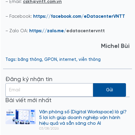
– Email:
cskh@vn
tt.com.vn
– Facebook:
https://facebook.com/eDatacenterVNTT
– Zalo OA:
https://zalo.me/
edatacentervntt
Michel Bùi
Tags:
băng thông
,
GPON
,
internet
,
viễn thông
Đăng ký nhận tin
Gửi
Bài viết mới nhất
Văn phòng số (Digital Workspace) là gì?
5 lợi ích giúp doanh nghiệp vận hành
hiệu quả và sẵn sàng cho AI
03/08/2026