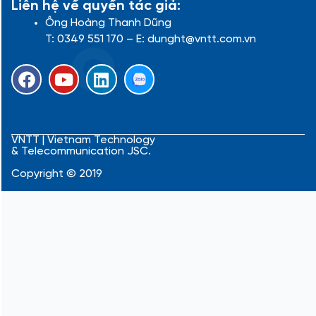
Liên hệ về quyền tác giả:
Ông Hoàng Thanh Dũng
T: 0349 551 170 – E: dunght@vntt.com.vn
F
Y
L
a
o
i
c
u
n
e
t
k
b
u
e
VNTT | Vietnam Technology
& Telecommunication JSC.
o
b
d
o
e
i
Copyright © 2019
k
n