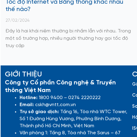
Tốc độ Internet và Băng thông khác nhau
thế nào?
27/02/2024
Đây là hai khái niệm thường bị nhầm lẫn với nhau. Trong
một số trường hợp, nhiều người thường hay gọi tốc độ
truy cập
GIỚI THIỆU
C
Công ty Cổ phần Công nghệ & Truyền
Gi
thông Việt Nam
Cá
Hotline:
1800 9400 – 0274 2220222
Email:
cskh@vntt.com.vn
Sơ
Trụ sở giao dịch:
Tầng 16, Tòa nhà WTC Tower,
Hồ
Số 1 Đường Hùng Vương, Phường Bình Dương,
Thành phố Hồ Chí Minh, Việt Nam
IS
Văn phòng 1: Tầng 8, Tòa nhà The Sarus – 67