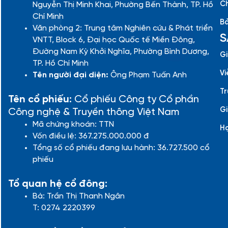
Ch
Nguyễn Thị Minh Khai, Phường Bến Thành, TP. Hồ
Chí Minh
Bả
Văn phòng 2: Trung tâm Nghiên cứu & Phát triển
S
VNTT, Block 6, Đại học Quốc tế Miền Đông,
Đường Nam Kỳ Khởi Nghĩa, Phường Bình Dương,
Gi
TP. Hồ Chí Minh
Vi
Tên người đại diện:
Ông Phạm Tuấn Anh
Tr
Tên cổ phiếu:
Cổ phiếu Công ty Cổ phần
Gi
Công nghệ & Truyền thông Việt Nam
Mã chứng khoán: TTN
H
Vốn điều lệ: 367.275.000.000 đ
Tổng số cổ phiếu đang lưu hành: 36.727.500 cổ
phiếu
Tổ quan hệ cổ đông:
Bà: Trần Thị Thanh Ngân
T: 0274 2220399