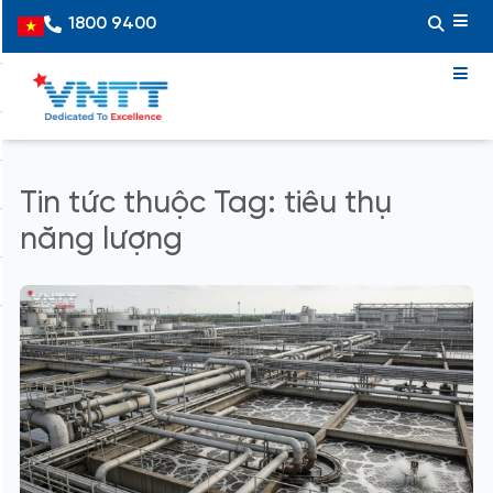
Skip
1800 9400
Vietnamese
to
content
Tin tức thuộc Tag: tiêu thụ
năng lượng