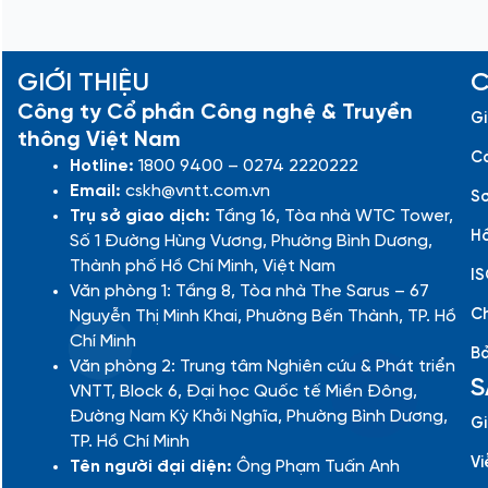
GIỚI THIỆU
C
Công ty Cổ phần Công nghệ & Truyền
Gi
thông Việt Nam
Cá
Hotline:
1800 9400 – 0274 2220222
Email:
cskh@vntt.com.vn
Sơ
Trụ sở giao dịch:
Tầng 16, Tòa nhà WTC Tower,
Hồ
Số 1 Đường Hùng Vương, Phường Bình Dương,
Thành phố Hồ Chí Minh, Việt Nam
IS
Văn phòng 1: Tầng 8, Tòa nhà The Sarus – 67
Ch
Nguyễn Thị Minh Khai, Phường Bến Thành, TP. Hồ
Chí Minh
Bả
Văn phòng 2: Trung tâm Nghiên cứu & Phát triển
S
VNTT, Block 6, Đại học Quốc tế Miền Đông,
Đường Nam Kỳ Khởi Nghĩa, Phường Bình Dương,
Gi
TP. Hồ Chí Minh
Vi
Tên người đại diện:
Ông Phạm Tuấn Anh