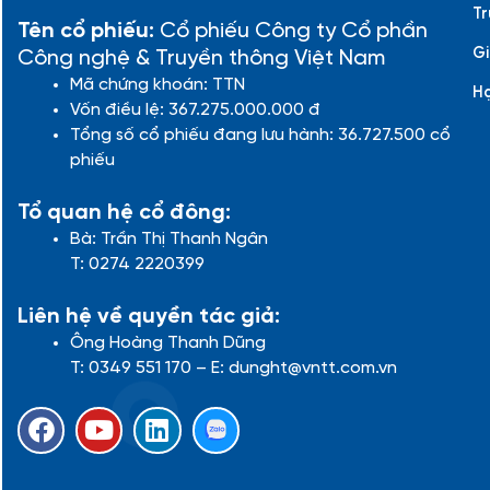
Tr
Tên cổ phiếu:
Cổ phiếu Công ty Cổ phần
Gi
Công nghệ & Truyền thông Việt Nam
Mã chứng khoán: TTN
H
Vốn điều lệ: 367.275.000.000 đ
Tổng số cổ phiếu đang lưu hành: 36.727.500 cổ
phiếu
Tổ quan hệ cổ đông:
Bà: Trần Thị Thanh Ngân
T: 0274 2220399
Liên hệ về quyền tác giả:
Ông Hoàng Thanh Dũng
T: 0349 551 170 – E: dunght@vntt.com.vn
F
Y
L
a
o
i
c
u
n