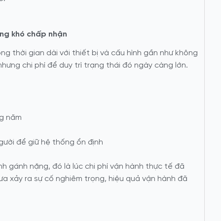
àng khó chấp nhận
ng thời gian dài với thiết bị và cấu hình gần như không
hưng chi phí để duy trì trạng thái đó ngày càng lớn.
ng năm
gười để giữ hệ thống ổn định
nh gánh nặng, đó là lúc chi phí vận hành thực tế đã
hưa xảy ra sự cố nghiêm trọng,
hiệu quả vận hành đã