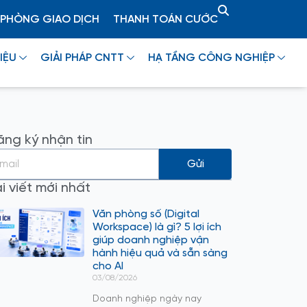
PHÒNG GIAO DỊCH
THANH TOÁN CƯỚC
IỆU
GIẢI PHÁP CNTT
HẠ TẦNG CÔNG NGHIỆP
ng ký nhận tin
Gửi
i viết mới nhất
Văn phòng số (Digital
Workspace) là gì? 5 lợi ích
giúp doanh nghiệp vận
hành hiệu quả và sẵn sàng
cho AI
03/08/2026
Doanh nghiệp ngày nay