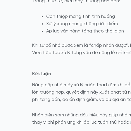
Trong thực tế, điều này thường dẫn đến:
Can thiệp mang tính tình huống
Xử lý xong nhưng không dứt điểm
Áp lực vận hành tăng theo thời gian
Khi sự cố nhỏ được xem là “chấp nhận được”, 
Việc tiếp tục xử lý từng vấn đề riêng lẻ chỉ khiế
Kết luận
Nâng cấp nhà máy xử lý nước thải hiếm khi b
lớn trường hợp, quyết định này xuất phát từ
n
phí tăng dần, độ ổn định giảm, và dư địa an t
Nhận diện sớm những dấu hiệu này giúp nhà m
thay vì chỉ phản ứng khi áp lực tuân thủ hoặc 