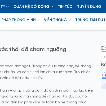
 TY
QUAN HỆ CỔ ĐÔNG
TIN TỨC
TUYỂN DỤNG
I PHÁP THÔNG MINH
VIỄN THÔNG
TRUNG TÂM DỮ L
Đă
nước thải đã chạm ngưỡng
Bà
một cách đột ngột. Trong nhiều trường hợp, hệ thống
t chuẩn, và các sự cố lớn chưa xuất hiện. Tuy nhiên,
u vấn đề bắt đầu tích lũy.
hành – chi phí tăng dần, độ ổn định giảm, áp lực kiểm
ngưỡng rủi ro mà không dễ nhận ra. Khi đó, câu hỏi
là đã đến lúc phải xem lại toàn bộ hệ thống chưa.