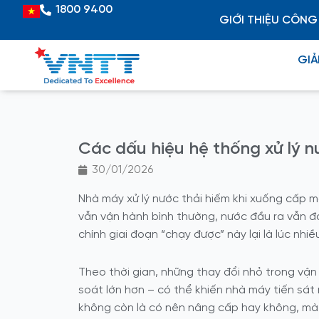
Skip
1800 9400
Vietnamese
GIỚI THIỆU CÔNG
to
content
GIẢ
Các dấu hiệu hệ thống xử lý 
30/01/2026
Nhà máy xử lý nước thải hiếm khi xuống cấp 
vẫn vận hành bình thường, nước đầu ra vẫn đạ
chính giai đoạn “chạy được” này lại là lúc nhiề
Theo thời gian, những thay đổi nhỏ trong vận 
soát lớn hơn – có thể khiến nhà máy tiến sát 
không còn là có nên nâng cấp hay không, mà 