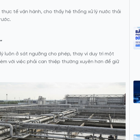
thực tế vận hành, cho thấy hệ thống xử lý nước thải
rước.
”
lý
luôn ở sát ngưỡng cho phép
, thay vì duy trì một
èm với việc phải can thiệp thường xuyên hơn để giữ