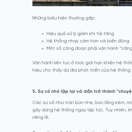
Những biểu hiện thường gặp:
Hiệu quả xử lý giảm khi tải tăng
Hệ thống nhạy cảm hơn với biến động
Một số công đoạn phải vận hành “căng
Vận hành liên tục ở mức giới hạn khiến hệ th
hiệu cho thấy
dư địa phát triển của hệ thống 
5. Sự cố nhỏ lặp lại và dần trở thành “chuy
Các sự cố như tràn bùn nhẹ, bùn lắng kém, mù
gây dừng hệ thống ngay lập tức. Tuy nhiên, kh
riêng lẻ.