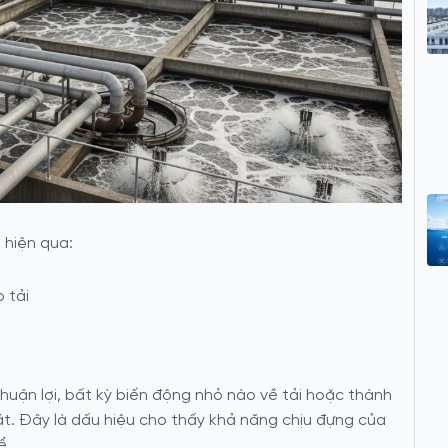
 hiện qua:
 tải
thuận lợi, bất kỳ biến động nhỏ nào về tải hoặc thành
t. Đây là dấu hiệu cho thấy
khả năng chịu đựng của
ể.