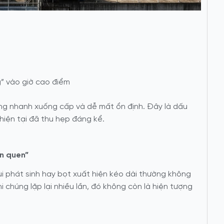
” vào giờ cao điểm
ống nhanh xuống cấp và dễ mất ổn định. Đây là dấu
hiện tại đã thu hẹp đáng kể.
ện quen”
i phát sinh hay bọt xuất hiện kéo dài thường không
i chúng lặp lại nhiều lần, đó không còn là hiện tượng