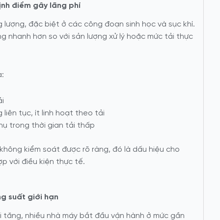
ịnh điểm gây lãng phí
ng lượng, đặc biệt ở các công đoạn sinh học và sục khí.
ăng nhanh hơn so với sản lượng xử lý hoặc mức tải thực
a:
ải
liên tục, ít linh hoạt theo tải
ụ trong thời gian tải thấp
 không kiểm soát được rõ ràng, đó là dấu hiệu cho
p với điều kiện thực tế.
g suất giới hạn
ải tăng, nhiều nhà máy bắt đầu vận hành ở mức gần