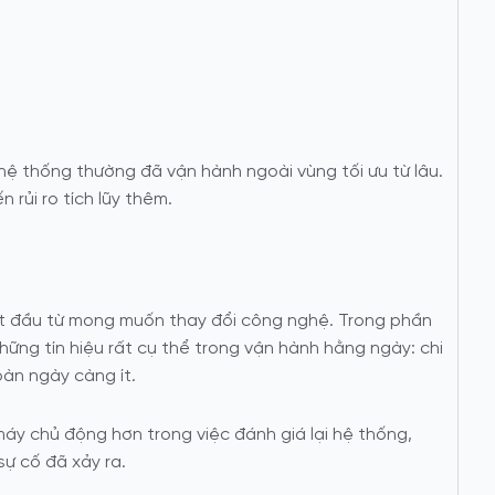
hệ thống thường đã vận hành ngoài vùng tối ưu từ lâu.
n rủi ro tích lũy thêm.
ắt đầu từ mong muốn thay đổi công nghệ. Trong phần
hững tín hiệu rất cụ thể trong vận hành hằng ngày: chi
oàn ngày càng ít.
áy chủ động hơn trong việc đánh giá lại hệ thống,
sự cố đã xảy ra.