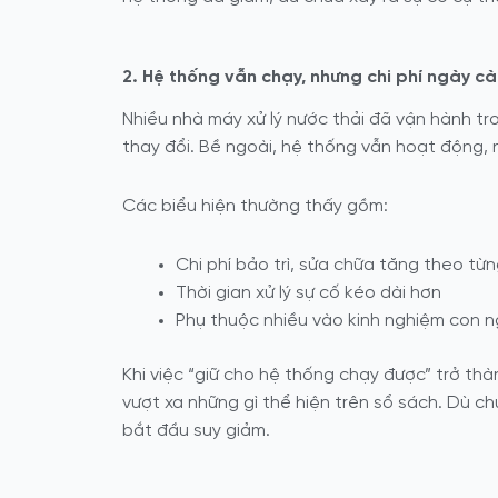
2. Hệ thống vẫn chạy, nhưng chi phí ngày c
Nhiều nhà máy xử lý nước thải đã vận hành tro
thay đổi. Bề ngoài, hệ thống vẫn hoạt động, n
Các biểu hiện thường thấy gồm:
Chi phí bảo trì, sửa chữa tăng theo từ
Thời gian xử lý sự cố kéo dài hơn
Phụ thuộc nhiều vào kinh nghiệm con n
Khi việc “giữ cho hệ thống chạy được” trở thà
vượt xa những gì thể hiện trên sổ sách. Dù c
bắt đầu suy giảm.