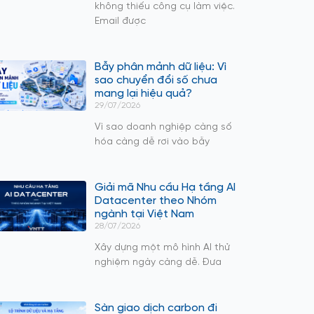
không thiếu công cụ làm việc.
Email được
Bẫy phân mảnh dữ liệu: Vì
sao chuyển đổi số chưa
mang lại hiệu quả?
29/07/2026
Vì sao doanh nghiệp càng số
hóa càng dễ rơi vào bẫy
Giải mã Nhu cầu Hạ tầng AI
Datacenter theo Nhóm
ngành tại Việt Nam
28/07/2026
Xây dựng một mô hình AI thử
nghiệm ngày càng dễ. Đưa
Sàn giao dịch carbon đi