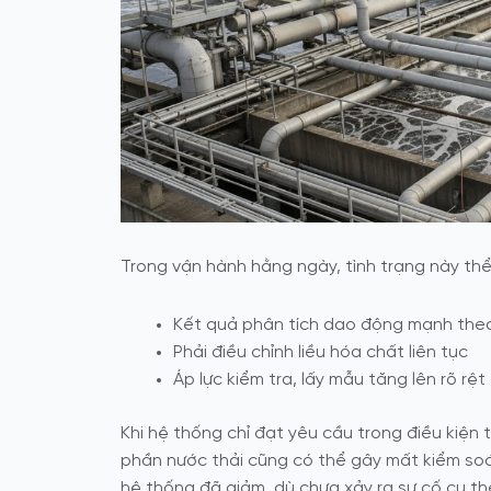
Trong vận hành hằng ngày, tình trạng này thể
Kết quả phân tích dao động mạnh theo
Phải điều chỉnh liều hóa chất liên tục
Áp lực kiểm tra, lấy mẫu tăng lên rõ rệt
Khi hệ thống chỉ đạt yêu cầu trong điều kiện 
phần nước thải cũng có thể gây mất kiểm soá
hệ thống đã giảm, dù chưa xảy ra sự cố cụ th