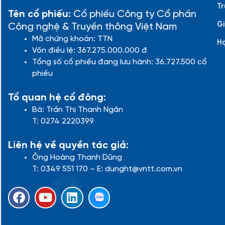
Tr
Tên cổ phiếu:
Cổ phiếu Công ty Cổ phần
Gi
Công nghệ & Truyền thông Việt Nam
Mã chứng khoán: TTN
H
Vốn điều lệ: 367.275.000.000 đ
Tổng số cổ phiếu đang lưu hành: 36.727.500 cổ
phiếu
Tổ quan hệ cổ đông:
Bà: Trần Thị Thanh Ngân
T: 0274 2220399
Liên hệ về quyền tác giả:
Ông Hoàng Thanh Dũng
T: 0349 551 170 – E: dunght@vntt.com.vn
F
Y
L
a
o
i
c
u
n