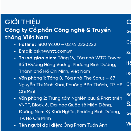
GIỚI THIỆU
C
Công ty Cổ phần Công nghệ & Truyền
Gi
thông Việt Nam
Cá
Hotline:
1800 9400 – 0274 2220222
Email:
cskh@vntt.com.vn
Sơ
Trụ sở giao dịch:
Tầng 16, Tòa nhà WTC Tower,
Hồ
Số 1 Đường Hùng Vương, Phường Bình Dương,
Thành phố Hồ Chí Minh, Việt Nam
IS
Văn phòng 1: Tầng 8, Tòa nhà The Sarus – 67
Ch
Nguyễn Thị Minh Khai, Phường Bến Thành, TP. Hồ
Chí Minh
Bả
Văn phòng 2: Trung tâm Nghiên cứu & Phát triển
S
VNTT, Block 6, Đại học Quốc tế Miền Đông,
Đường Nam Kỳ Khởi Nghĩa, Phường Bình Dương,
Gi
TP. Hồ Chí Minh
Vi
Tên người đại diện:
Ông Phạm Tuấn Anh