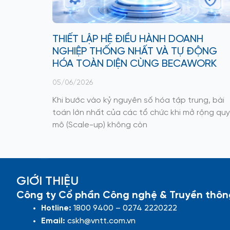
THIẾT LẬP HỆ ĐIỀU HÀNH DOANH
NGHIỆP THỐNG NHẤT VÀ TỰ ĐỘNG
HÓA TOÀN DIỆN CÙNG BECAWORK
05/06/2026
Khi bước vào kỷ nguyên số hóa tập trung, bài
toán lớn nhất của các tổ chức khi mở rộng quy
mô (Scale-up) không còn
GIỚI THIỆU
Công ty Cổ phần Công nghệ & Truyền thôn
Hotline:
1800 9400 – 0274 2220222
Email:
cskh@vntt.com.vn