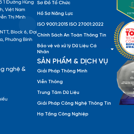
ố 1 Đường Hùng
Sơ Đồ Tổ Chức
h, Việt Nam
Hồ Sơ Năng Lực
yễn Thị Minh
ISO 9001:2015 ISO 27001:2022
NTT, Block 6, Đại
Chính Sách An Toàn Thông Tin
a, Phường Bình
Bảo vệ và xử lý Dữ Liệu Cá
Nhân
SẢN PHẨM & DỊCH VỤ
ng nghệ &
Giải Pháp Thông Minh
Viễn Thông
Trung Tâm Dữ Liệu
hiếu
Giải Pháp Công Nghệ Thông Tin
Hạ Tầng Công Nghiệp