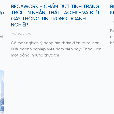
BECAWORK – CHẤM DỨT TÌNH TRẠNG
B
ợp
TRÔI TIN NHẮN, THẤT LẠC FILE VÀ ĐỨT
K
GÃY THÔNG TIN TRONG DOANH
10
NGHIỆP
B
26/06/2026
ời
n
c
Có một nghịch lý đang âm thầm diễn ra tại hơn
hà
80% doanh nghiệp Việt Nam hiện nay: Thảo luận
một đằng, nhưng thực thi