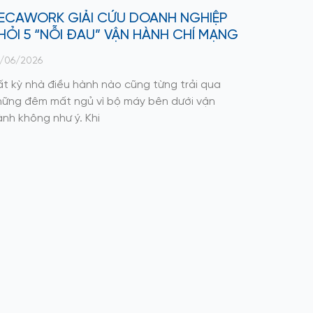
ECAWORK GIẢI CỨU DOANH NGHIỆP
HỎI 5 “NỖI ĐAU” VẬN HÀNH CHÍ MẠNG
/06/2026
ất kỳ nhà điều hành nào cũng từng trải qua
hững đêm mất ngủ vì bộ máy bên dưới vận
nh không như ý. Khi