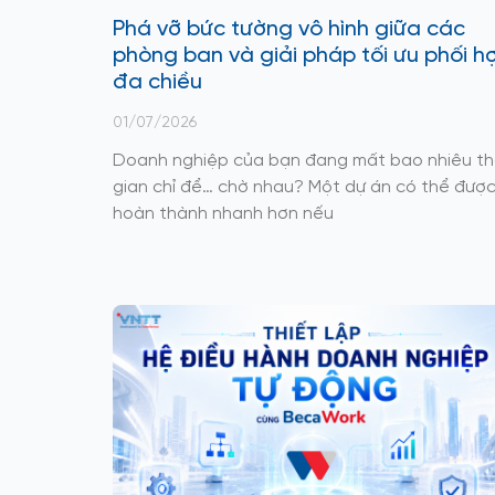
Phá vỡ bức tường vô hình giữa các
phòng ban và giải pháp tối ưu phối h
đa chiều
01/07/2026
Doanh nghiệp của bạn đang mất bao nhiêu th
gian chỉ để… chờ nhau? Một dự án có thể đượ
hoàn thành nhanh hơn nếu