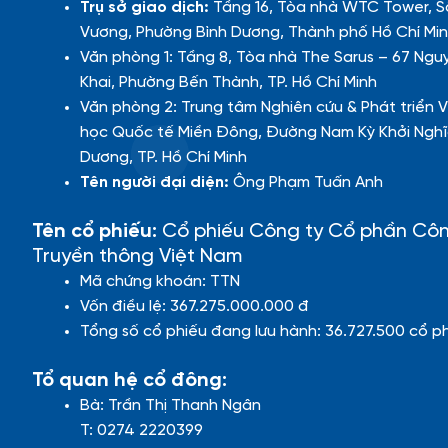
Trụ sở giao dịch:
Tầng 16, Tòa nhà WTC Tower, S
Vương, Phường Bình Dương, Thành phố Hồ Chí Min
Văn phòng 1: Tầng 8, Tòa nhà The Sarus – 67 Ngu
Khai, Phường Bến Thành, TP. Hồ Chí Minh
Văn phòng 2: Trung tâm Nghiên cứu & Phát triển V
học Quốc tế Miền Đông, Đường Nam Kỳ Khởi Nghĩ
Dương, TP. Hồ Chí Minh
Tên người đại diện:
Ông Phạm Tuấn Anh
Tên cổ phiếu:
Cổ phiếu Công ty Cổ phần Cô
Truyền thông Việt Nam
Mã chứng khoán: TTN
Vốn điều lệ: 367.275.000.000 đ
Tổng số cổ phiếu đang lưu hành: 36.727.500 cổ p
Tổ quan hệ cổ đông:
Bà: Trần Thị Thanh Ngân
T: 0274 2220399