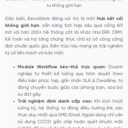
tụ không giới hạn
Đặc biệt, BecaWork đóng vai trò là một
Hub kết nối
không giới hạn
, sẵn sàng tích hợp sâu qua cổng API
mở với hơn 200+ hệ thống cốt lõi khác như ERP, CRM,
Kế toán và hạ tầng chứng thực chữ ký số công cộng
đạt chuẩn quốc gia. Kiến trúc này mang lại trải nghiệm
ký số liền mạch và bảo mật:
Module Workflow kéo-thả trực quan:
Doanh
nghiệp tự thiết kế luồng quy trình duyệt theo
điều kiện phức tạp, gắn nhãn SLA & Deadline, tự
động chuyển bước giữa các phòng ban, xóa bỏ
sự đứt gãy.
Trải nghiệm định danh cấp cao:
Khi kích hoạt
luồng ký, hệ thống tự động điều hướng link xác
thực duy nhất qua SMS/Email. Người dùng chỉ cần
sử dụng CCCD gắn chíp hoặc quét khuôn mặt