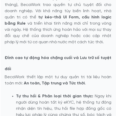
tháng), BecaWork trao quyền tự chủ tuyệt đối cho
doanh nghiệp. Với khả năng tùy biến linh hoạt, nhà
quản trị có thể
tự kéo-thả UI Form, cấu hình logic
bằng Rule
và triển khai tính năng mới chỉ trong vòng
vài ngày. Hệ thống thích ứng hoàn hảo với mọi sự thay
đổi quy chế của doanh nghiệp hoặc các cập nhật
pháp lý mới từ cơ quan nhà nước một cách tức thời.
Đỉnh cao tự động hóa chặng cuối và Lưu trữ số tuyệt
đối
BecaWork thiết lập một tư duy quản trị tài liệu hoàn
toàn mới:
An toàn, Tập trung và Tức thời
.
Tự thu hồi & Phân loại thời gian thực:
Ngay khi
người dùng hoàn tất ký eKYC, hệ thống tự động
nhận diện tín hiệu, thu hồi file hợp đồng gốc có
hiệu lực pháp lý cùng chứng thư số, bóc tách và