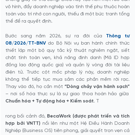
vô hình, đẩy doanh nghiệp vào tình thế phụ thuộc hoàn
toàn vào trí nhớ con người, thiếu đi một bức tranh tổng
thể để ra quyết định.
Bước sang năm 2026, sự ra đời của
Thông tư
08/2026/TT-BNV
do Bộ Nội vụ ban hành chính thức
thiết lập một bộ quy tắc kỹ thuật nghiêm ngặt, siết
chặt tính toàn vẹn, khả năng định danh (Mã ID hợp
đồng lao động quốc gia) và quản lý vòng đời tài liệu
điện tử. Trước cột mốc pháp lý này, doanh nghiệp
không thể tiếp tục mua sắm các phần mềm rời rạc.
Thay vào đó, họ cần một
“Dòng chảy vận hành sạch”
– nơi số hóa thực sự là sự giao thoa hoàn hảo giữa
Chuẩn hóa + Tự động hóa + Kiểm soát
. T
rong bối cảnh đó,
BecaWork (được phát triển và tích
hợp bởi VNTT)
nổi lên như một Hệ Điều Hành Doanh
Nghiệp (Business OS) tiên phong, giải quyết trọn vẹn cả