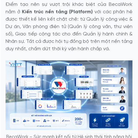
Điểm tạo nên sự vượt trội khác biệt của BecaWork
nằm ở
Kiến trúc nền tảng (Platform)
với các phân hệ
được thiết kế liên kết chặt chẽ: từ Quản lý công việc &
Dự án, Văn phòng điện tử (Quản lý công văn, thư viện
số), Giao tiếp cộng tác cho đến Quản lý hành chính &
Nhân sự. Tất cả được hội tụ đồng bộ trên một nền tảng
duy nhất, chấm dứt thời kỳ vận hành chắp vá.
BecaWork – Sức mạnh kết nối từ Hệ sinh thái tính năng hội