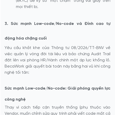
(eKYC) để ký số “một chạm” trong vài giây trên
mọi thiết bị.
3. Sức mạnh Low-code/No-code và Đỉnh cao tự
động hóa chặng cuối
Yêu cầu khắt khe của Thông tư 08/2026/TT-BNV về
việc quản lý vòng đời tài liệu và bảo chứng Audit Trail
đặt lên vai phòng HR/Hành chính một áp lực khổng lồ.
BecaWork giải quyết bài toán này bằng hai vũ khí công
nghệ tối tân:
Sức mạnh Low-code/No-code: Giải phóng quyền lực
công nghệ
Thay vì cách tiếp cận truyền thống (phụ thuộc vào
Vendor, muốn chỉnh sửa quy trình phải viết code mất cả