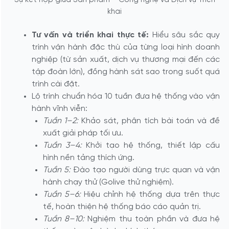
Sự kết hợp giữa Sản phẩm – Công nghệ và Dịch vụ Triển
khai
Tư vấn và triển khai thực tế:
Hiểu sâu sắc quy
trình vận hành đặc thù của từng loại hình doanh
nghiệp (từ sản xuất, dịch vụ thương mại đến các
tập đoàn lớn), đồng hành sát sao trong suốt quá
trình cài đặt.
Lộ trình chuẩn hóa 10 tuần đưa hệ thống vào vận
hành vĩnh viễn:
Tuần 1–2:
Khảo sát, phân tích bài toán và đề
xuất giải pháp tối ưu.
Tuần 3–4:
Khởi tạo hệ thống, thiết lập cấu
hình nền tảng thích ứng.
Tuần 5:
Đào tạo người dùng trực quan và vận
hành chạy thử (Golive thử nghiệm).
Tuần 5–6:
Hiệu chỉnh hệ thống dựa trên thực
tế, hoàn thiện hệ thống báo cáo quản trị.
Tuần 8–10:
Nghiệm thu toàn phần và đưa hệ