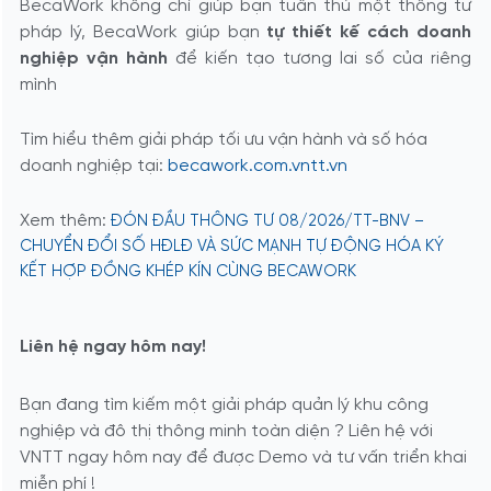
BecaWork không chỉ giúp bạn tuân thủ một thông tư
pháp lý, BecaWork giúp bạn
tự thiết kế cách doanh
nghiệp vận hành
để kiến tạo tương lai số của riêng
mình
Tìm hiểu thêm giải pháp tối ưu vận hành và số hóa
doanh nghiệp tại:
becawork.com.vntt.vn
Xem thêm:
ĐÓN ĐẦU THÔNG TƯ 08/2026/TT-BNV –
CHUYỂN ĐỔI SỐ HĐLĐ VÀ SỨC MẠNH TỰ ĐỘNG HÓA KÝ
KẾT HỢP ĐỒNG KHÉP KÍN CÙNG BECAWORK
Liên hệ ngay hôm nay!
Bạn đang tìm kiếm một giải pháp quản lý khu công
nghiệp và đô thị thông minh toàn diện ? Liên hệ với
VNTT ngay hôm nay để được Demo và tư vấn triển khai
miễn phí !