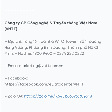
—————————–
Công ty CP Công nghệ & Truyền thông Việt Nam
(VNTT)
– Địa chỉ: Tầng 16, Toà nhà WTC Tower , Số 1, Đường
Hùng Vương, Phường Bình Dương, Thành phố Hồ Chí
Minh. – Hotline: 1800 9400 – 0274 222 0222
– Email: marketing@vntt.com.vn
– Facebook:
https://facebook.com/eDatacenterVNTT
– Zalo OA:
https://zalo.me/1654516868936382648