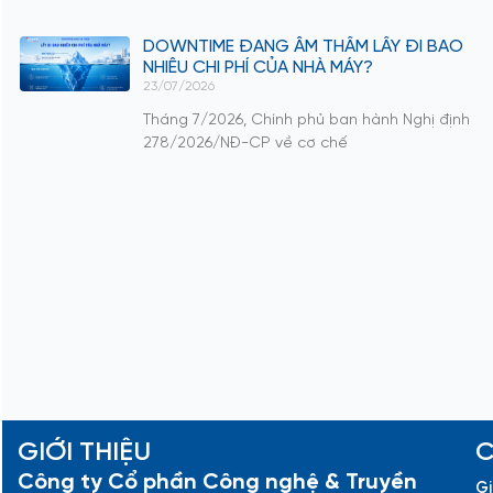
DOWNTIME ĐANG ÂM THẦM LẤY ĐI BAO
NHIÊU CHI PHÍ CỦA NHÀ MÁY?
23/07/2026
Tháng 7/2026, Chính phủ ban hành Nghị định
278/2026/NĐ-CP về cơ chế
GIỚI THIỆU
C
Công ty Cổ phần Công nghệ & Truyền
Gi