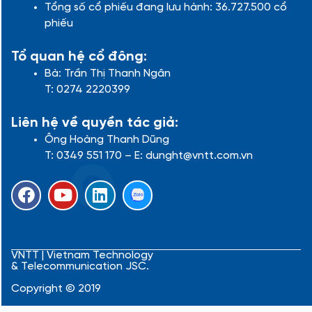
Tổng số cổ phiếu đang lưu hành: 36.727.500 cổ
phiếu
Tổ quan hệ cổ đông:
Bà: Trần Thị Thanh Ngân
T: 0274 2220399
Liên hệ về quyền tác giả:
Ông Hoàng Thanh Dũng
T: 0349 551 170 – E: dunght@vntt.com.vn
F
Y
L
a
o
i
c
u
n
e
t
k
b
u
e
VNTT | Vietnam Technology
& Telecommunication JSC.
o
b
d
o
e
i
Copyright © 2019
k
n