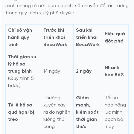
minh chứng rõ nét qua các chỉ số chuyển đổi ấn tượng
trong quy trình xử lý phê duyệt:
Chỉ số vận
Trước khi
Sau khi
Hiệu quả
hành quy
triển khai
triển khai
đột phá
trình
BecaWork
BecaWork
Thời gian xử
lý hồ sơ
Nhanh
trung bình
14 ngày
2 ngày
hơn 86%
(Quy trình 5
bước)
Thường
Giảm
Tối ưu
Tỷ lệ hồ sơ
xuyên xảy
mạnh,
hóa năng
quá hạn/bị
ra do nghẽn
kiểm soát
lực minh
treo
luồng thủ
thời gian
bạch bộ
công
thực
máy