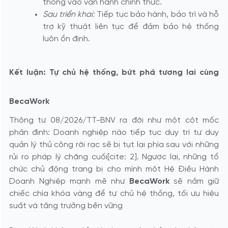
thống vào vận hành chính thức.
Sau triển khai:
Tiếp tục bảo hành, bảo trì và hỗ
trợ kỹ thuật liên tục để đảm bảo hệ thống
luôn ổn định.
Kết luận: Tự chủ hệ thống, bứt phá tương lai cùng
BecaWork
Thông tư 08/2026/TT-BNV ra đời như một cột mốc
phân định: Doanh nghiệp nào tiếp tục duy trì tư duy
quản lý thủ công rời rạc sẽ bị tụt lại phía sau với những
rủi ro pháp lý chặng cuối[cite: 2]. Ngược lại, những tổ
chức chủ động trang bị cho mình một Hệ Điều Hành
Doanh Nghiệp mạnh mẽ như
BecaWork
sẽ nắm giữ
chiếc chìa khóa vàng để tự chủ hệ thống, tối ưu hiệu
suất và tăng trưởng bền vững