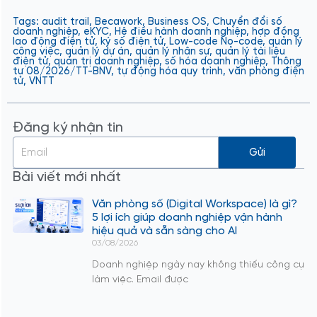
Tags:
audit trail
,
Becawork
,
Business OS
,
Chuyển đổi số
doanh nghiệp
,
eKYC
,
Hệ điều hành doanh nghiệp
,
hợp đồng
lao động điện tử
,
ký số điện tử
,
Low-code No-code
,
quản lý
công việc
,
quản lý dự án
,
quản lý nhân sự
,
quản lý tài liệu
điện tử
,
quản trị doanh nghiệp
,
số hóa doanh nghiệp
,
Thông
tư 08/2026/TT-BNV
,
tự động hóa quy trình
,
văn phòng điện
tử
,
VNTT
Đăng ký nhận tin
Gửi
Bài viết mới nhất
Văn phòng số (Digital Workspace) là gì?
5 lợi ích giúp doanh nghiệp vận hành
hiệu quả và sẵn sàng cho AI
03/08/2026
Doanh nghiệp ngày nay không thiếu công cụ
làm việc. Email được