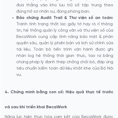
đưa thẳng vào kho lưu trữ số tập trung theo
đúng hồ sơ nhân sự, đúng phòng ban.
Bảo chứng Audit Trail & Thư viện số an toàn:
Tránh tình trạng thất lạc giấy tờ hay rò rỉ thông
tin, hệ thống quản lý công văn và thư viện số của
BecaWork cung cấp tính năng bảo mật & phân
quyền sâu, quản lý phiên bản và lịch sử chỉnh sửa
tài liệu. Toàn bộ tiến trình vận hành được ghi
nhận log hệ thống thời gian thực, tạo ra bằng
chứng pháp lý đanh thép chống chối bỏ, đáp ứng
tiêu chuẩn kiểm toán dữ liệu khắt khe của Bộ Nội
vụ.
4. Chứng minh bằng con số: Hiệu quả thực tế trước
và sau khi triển khai BecaWork
Năng lực hiện thực hóa cam kết của BecaWork được