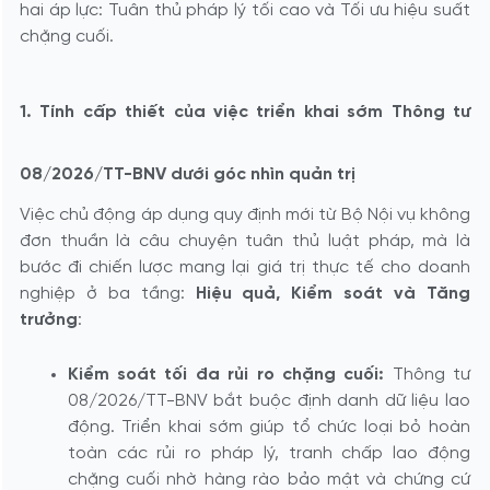
hai áp lực: Tuân thủ pháp lý tối cao và Tối ưu hiệu suất
chặng cuối.
1. Tính cấp thiết của việc triển khai sớm Thông tư
08/2026/TT-BNV dưới góc nhìn quản trị
Việc chủ động áp dụng quy định mới từ Bộ Nội vụ không
đơn thuần là câu chuyện tuân thủ luật pháp, mà là
bước đi chiến lược mang lại giá trị thực tế cho doanh
nghiệp ở ba tầng:
Hiệu quả, Kiểm soát và Tăng
trưởng
:
Kiểm soát tối đa rủi ro chặng cuối:
Thông tư
08/2026/TT-BNV bắt buộc định danh dữ liệu lao
động. Triển khai sớm giúp tổ chức loại bỏ hoàn
toàn các rủi ro pháp lý, tranh chấp lao động
chặng cuối nhờ hàng rào bảo mật và chứng cứ