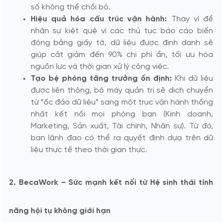
số không thể chối bỏ.
Hiệu quả hóa cấu trúc vận hành:
Thay vì để
nhân sự kiệt quệ vì các thủ tục báo cáo biến
động bằng giấy tờ, dữ liệu được định danh sẽ
giúp cắt giảm đến 90% chi phí ẩn, tối ưu hóa
nguồn lực và thời gian xử lý công việc.
Tạo bệ phóng tăng trưởng ổn định:
Khi dữ liệu
được liên thông, bộ máy quản trị sẽ dịch chuyển
từ “ốc đảo dữ liệu” sang một trục vận hành thống
nhất kết nối mọi phòng ban (Kinh doanh,
Marketing, Sản xuất, Tài chính, Nhân sự). Từ đó,
ban lãnh đạo có thể ra quyết định dựa trên dữ
liệu thực tế theo thời gian thực.
2. BecaWork – Sức mạnh kết nối từ Hệ sinh thái tính
năng hội tụ không giới hạn