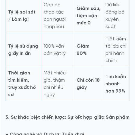
Cao do
Dữ liệu
Giảm sâu,
Tỷ lệ sai sót
thao tác
đồng bộ
tiệm cận
/ Làm lại
con người
xuyên
mức 0
nhập liệu
suốt
Tiết kiệm
Tỷ lệ sử dụng
100% văn
Giảm
tối đa chi
giấy in ấn
bản vật lý
80%
phí hành
chính
Thời gian
Mất nhiều
Tìm kiếm
tìm kiếm,
giờ, thậm
Chỉ còn 18
nhanh
truy xuất hồ
chí nhiều
giây
hơn 99%
sơ
ngày
5. Sự khác biệt chiến lược: Sự kết hợp giữa Sản phẩm
– Công nghệ và Dịch vụ Triển khai