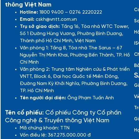
thông Việt Nam
Cá
Hotline:
1800 9400 – 0274 2220222
Email:
cskh@vntt.com.vn
Sơ
Trụ sở giao dịch:
Tầng 16, Tòa nhà WTC Tower,
Hồ
Số 1 Đường Hùng Vương, Phường Bình Dương,
Thành phố Hồ Chí Minh, Việt Nam
IS
Văn phòng 1: Tầng 8, Tòa nhà The Sarus – 67
Ch
Nguyễn Thị Minh Khai, Phường Bến Thành, TP. Hồ
Chí Minh
Bả
Văn phòng 2: Trung tâm Nghiên cứu & Phát triển
S
VNTT, Block 6, Đại học Quốc tế Miền Đông,
Đường Nam Kỳ Khởi Nghĩa, Phường Bình Dương,
Gi
TP. Hồ Chí Minh
Vi
Tên người đại diện:
Ông Phạm Tuấn Anh
Tr
Tên cổ phiếu:
Cổ phiếu Công ty Cổ phần
Gi
Công nghệ & Truyền thông Việt Nam
Mã chứng khoán: TTN
H
Vốn điều lệ: 367.275.000.000 đ