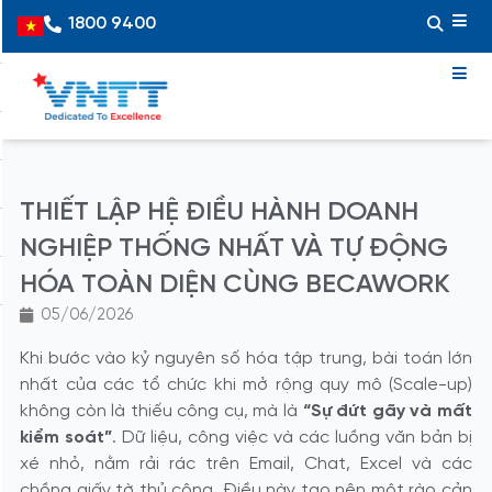
Skip
1800 9400
Vietnamese
to
content
THIẾT LẬP HỆ ĐIỀU HÀNH DOANH
NGHIỆP THỐNG NHẤT VÀ TỰ ĐỘNG
HÓA TOÀN DIỆN CÙNG BECAWORK
05/06/2026
Khi bước vào kỷ nguyên số hóa tập trung, bài toán lớn
nhất của các tổ chức khi mở rộng quy mô (Scale-up)
không còn là thiếu công cụ, mà là
“Sự đứt gãy và mất
kiểm soát”
. Dữ liệu, công việc và các luồng văn bản bị
xé nhỏ, nằm rải rác trên Email, Chat, Excel và các
chồng giấy tờ thủ công. Điều này tạo nên một rào cản