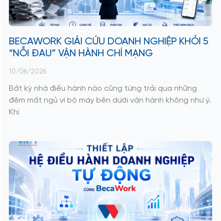
BECAWORK GIẢI CỨU DOANH NGHIỆP KHỎI 5
“NỖI ĐAU” VẬN HÀNH CHÍ MẠNG
10/06/2026
Bất kỳ nhà điều hành nào cũng từng trải qua những
đêm mất ngủ vì bộ máy bên dưới vận hành không như ý.
Khi