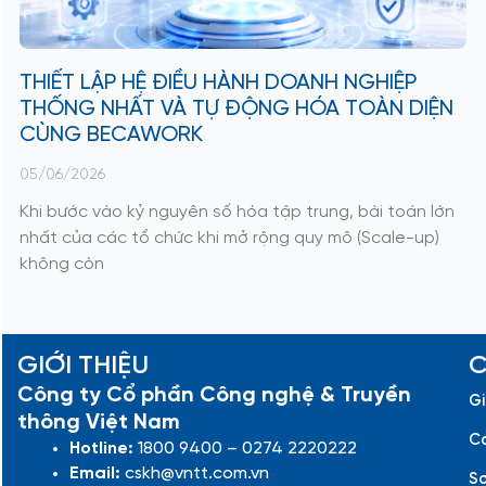
THIẾT LẬP HỆ ĐIỀU HÀNH DOANH NGHIỆP
THỐNG NHẤT VÀ TỰ ĐỘNG HÓA TOÀN DIỆN
CÙNG BECAWORK
05/06/2026
Khi bước vào kỷ nguyên số hóa tập trung, bài toán lớn
nhất của các tổ chức khi mở rộng quy mô (Scale-up)
không còn
GIỚI THIỆU
C
Công ty Cổ phần Công nghệ & Truyền
Gi
thông Việt Nam
Cá
Hotline:
1800 9400 – 0274 2220222
Email:
cskh@vntt.com.vn
Sơ