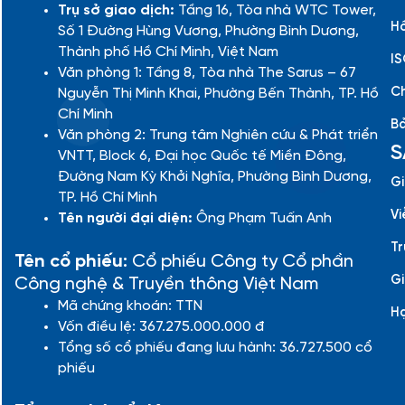
Trụ sở giao dịch:
Tầng 16, Tòa nhà WTC Tower,
Hồ
Số 1 Đường Hùng Vương, Phường Bình Dương,
Thành phố Hồ Chí Minh, Việt Nam
IS
Văn phòng 1: Tầng 8, Tòa nhà The Sarus – 67
Ch
Nguyễn Thị Minh Khai, Phường Bến Thành, TP. Hồ
Chí Minh
Bả
Văn phòng 2: Trung tâm Nghiên cứu & Phát triển
S
VNTT, Block 6, Đại học Quốc tế Miền Đông,
Đường Nam Kỳ Khởi Nghĩa, Phường Bình Dương,
Gi
TP. Hồ Chí Minh
Vi
Tên người đại diện:
Ông Phạm Tuấn Anh
Tr
Tên cổ phiếu:
Cổ phiếu Công ty Cổ phần
Gi
Công nghệ & Truyền thông Việt Nam
Mã chứng khoán: TTN
H
Vốn điều lệ: 367.275.000.000 đ
Tổng số cổ phiếu đang lưu hành: 36.727.500 cổ
phiếu