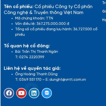
Tr
Tên cổ phiếu:
Cổ phiếu Công ty Cổ phần
Gi
Công nghệ & Truyền thông Việt Nam
Mã chứng khoán: TTN
H
Vốn điều lệ: 367.275.000.000 đ
Tổng số cổ phiếu đang lưu hành: 36.727.500 cổ
phiếu
Tổ quan hệ cổ đông:
Bà: Trần Thị Thanh Ngân
T: 0274 2220399
Liên hệ về quyền tác giả:
Ông Hoàng Thanh Dũng
T: 0349 551 170 – E: dunght@vntt.com.vn
F
Y
L
a
o
i
c
u
n