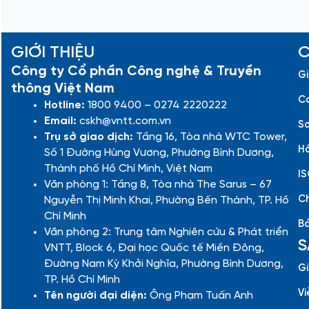
GIỚI THIỆU
C
Công ty Cổ phần Công nghệ & Truyền
Gi
thông Việt Nam
Cá
Hotline:
1800 9400 – 0274 2220222
Email:
cskh@vntt.com.vn
Sơ
Trụ sở giao dịch:
Tầng 16, Tòa nhà WTC Tower,
Hồ
Số 1 Đường Hùng Vương, Phường Bình Dương,
Thành phố Hồ Chí Minh, Việt Nam
IS
Văn phòng 1: Tầng 8, Tòa nhà The Sarus – 67
Ch
Nguyễn Thị Minh Khai, Phường Bến Thành, TP. Hồ
Chí Minh
Bả
Văn phòng 2: Trung tâm Nghiên cứu & Phát triển
S
VNTT, Block 6, Đại học Quốc tế Miền Đông,
Đường Nam Kỳ Khởi Nghĩa, Phường Bình Dương,
Gi
TP. Hồ Chí Minh
Vi
Tên người đại diện:
Ông Phạm Tuấn Anh