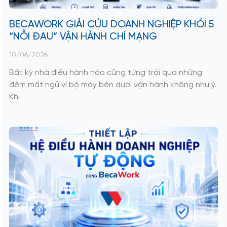
BECAWORK GIẢI CỨU DOANH NGHIỆP KHỎI 5
“NỖI ĐAU” VẬN HÀNH CHÍ MẠNG
10/06/2026
Bất kỳ nhà điều hành nào cũng từng trải qua những
đêm mất ngủ vì bộ máy bên dưới vận hành không như ý.
Khi