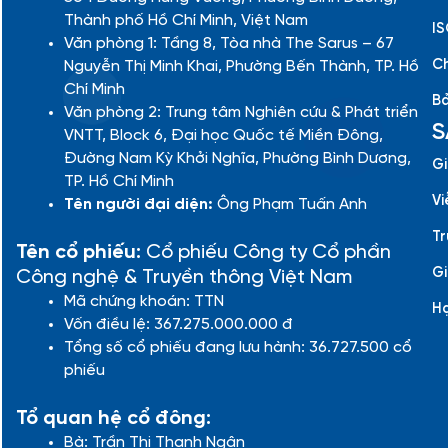
Thành phố Hồ Chí Minh, Việt Nam
IS
Văn phòng 1: Tầng 8, Tòa nhà The Sarus – 67
Ch
Nguyễn Thị Minh Khai, Phường Bến Thành, TP. Hồ
Chí Minh
Bả
Văn phòng 2: Trung tâm Nghiên cứu & Phát triển
S
VNTT, Block 6, Đại học Quốc tế Miền Đông,
Đường Nam Kỳ Khởi Nghĩa, Phường Bình Dương,
Gi
TP. Hồ Chí Minh
Vi
Tên người đại diện:
Ông Phạm Tuấn Anh
Tr
Tên cổ phiếu:
Cổ phiếu Công ty Cổ phần
Gi
Công nghệ & Truyền thông Việt Nam
Mã chứng khoán: TTN
H
Vốn điều lệ: 367.275.000.000 đ
Tổng số cổ phiếu đang lưu hành: 36.727.500 cổ
phiếu
Tổ quan hệ cổ đông:
Bà: Trần Thị Thanh Ngân