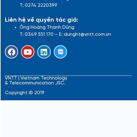
T: 0274 2220399
Liên hệ về quyền tác giả:
Ông Hoàng Thanh Dũng
T: 0349 551 170 – E: dunght@vntt.com.vn
F
Y
L
a
o
i
c
u
n
e
t
k
b
u
e
VNTT | Vietnam Technology
& Telecommunication JSC.
o
b
d
o
e
i
Copyright © 2019
k
n