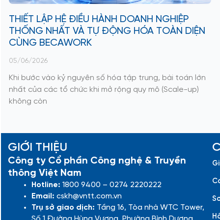
THIẾT LẬP HỆ ĐIỀU HÀNH DOANH NGHIỆP
THỐNG NHẤT VÀ TỰ ĐỘNG HÓA TOÀN DIỆN
CÙNG BECAWORK
05/06/2026
Khi bước vào kỷ nguyên số hóa tập trung, bài toán lớn
nhất của các tổ chức khi mở rộng quy mô (Scale-up)
không còn
GIỚI THIỆU
C
Công ty Cổ phần Công nghệ & Truyền
Gi
thông Việt Nam
Cá
Hotline:
1800 9400 – 0274 2220222
Email:
cskh@vntt.com.vn
Sơ
Trụ sở giao dịch:
Tầng 16, Tòa nhà WTC Tower,
Hồ
Số 1 Đường Hùng Vương, Phường Bình Dương,