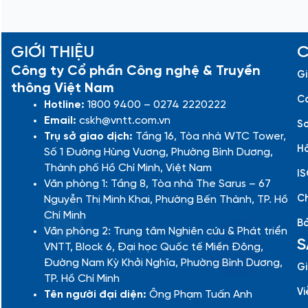
GIỚI THIỆU
C
Công ty Cổ phần Công nghệ & Truyền
Gi
thông Việt Nam
Cá
Hotline:
1800 9400 – 0274 2220222
Email:
cskh@vntt.com.vn
Sơ
Trụ sở giao dịch:
Tầng 16, Tòa nhà WTC Tower,
Hồ
Số 1 Đường Hùng Vương, Phường Bình Dương,
Thành phố Hồ Chí Minh, Việt Nam
IS
Văn phòng 1: Tầng 8, Tòa nhà The Sarus – 67
Ch
Nguyễn Thị Minh Khai, Phường Bến Thành, TP. Hồ
Chí Minh
Bả
Văn phòng 2: Trung tâm Nghiên cứu & Phát triển
S
VNTT, Block 6, Đại học Quốc tế Miền Đông,
Đường Nam Kỳ Khởi Nghĩa, Phường Bình Dương,
Gi
TP. Hồ Chí Minh
Vi
Tên người đại diện:
Ông Phạm Tuấn Anh