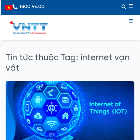
Skip
1800 9400
Vietnamese
to
content
Tin tức thuộc Tag: internet vạn
vật