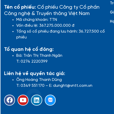
Tr
Tên cổ phiếu:
Cổ phiếu Công ty Cổ phần
Gi
Công nghệ & Truyền thông Việt Nam
Mã chứng khoán: TTN
H
Vốn điều lệ: 367.275.000.000 đ
Tổng số cổ phiếu đang lưu hành: 36.727.500 cổ
phiếu
Tổ quan hệ cổ đông:
Bà: Trần Thị Thanh Ngân
T: 0274 2220399
Liên hệ về quyền tác giả:
Ông Hoàng Thanh Dũng
T: 0349 551 170 – E: dunght@vntt.com.vn
F
Y
L
a
o
i
c
u
n