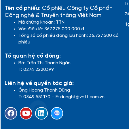
Tr
Tên cổ phiếu:
Cổ phiếu Công ty Cổ phần
Gi
Công nghệ & Truyền thông Việt Nam
Mã chứng khoán: TTN
H
Vốn điều lệ: 367.275.000.000 đ
Tổng số cổ phiếu đang lưu hành: 36.727.500 cổ
phiếu
Tổ quan hệ cổ đông:
Bà: Trần Thị Thanh Ngân
T: 0274 2220399
Liên hệ về quyền tác giả:
Ông Hoàng Thanh Dũng
T: 0349 551 170 – E: dunght@vntt.com.vn
F
Y
L
a
o
i
c
u
n