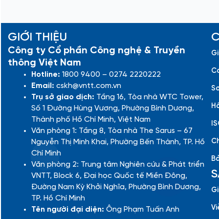
GIỚI THIỆU
C
Công ty Cổ phần Công nghệ & Truyền
Gi
thông Việt Nam
Cá
Hotline:
1800 9400 – 0274 2220222
Email:
cskh@vntt.com.vn
Sơ
Trụ sở giao dịch:
Tầng 16, Tòa nhà WTC Tower,
Hồ
Số 1 Đường Hùng Vương, Phường Bình Dương,
Thành phố Hồ Chí Minh, Việt Nam
IS
Văn phòng 1: Tầng 8, Tòa nhà The Sarus – 67
Ch
Nguyễn Thị Minh Khai, Phường Bến Thành, TP. Hồ
Chí Minh
Bả
Văn phòng 2: Trung tâm Nghiên cứu & Phát triển
S
VNTT, Block 6, Đại học Quốc tế Miền Đông,
Đường Nam Kỳ Khởi Nghĩa, Phường Bình Dương,
Gi
TP. Hồ Chí Minh
Vi
Tên người đại diện:
Ông Phạm Tuấn Anh