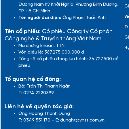
Đường Nam Kỳ Khởi Nghĩa, Phường Bình Dương,
Gi
TP. Hồ Chí Minh
Vi
Tên người đại diện:
Ông Phạm Tuấn Anh
Tr
Tên cổ phiếu:
Cổ phiếu Công ty Cổ phần
Gi
Công nghệ & Truyền thông Việt Nam
Mã chứng khoán: TTN
H
Vốn điều lệ: 367.275.000.000 đ
Tổng số cổ phiếu đang lưu hành: 36.727.500 cổ
phiếu
Tổ quan hệ cổ đông:
Bà: Trần Thị Thanh Ngân
T: 0274 2220399
Liên hệ về quyền tác giả:
Ông Hoàng Thanh Dũng
T: 0349 551 170 – E: dunght@vntt.com.vn