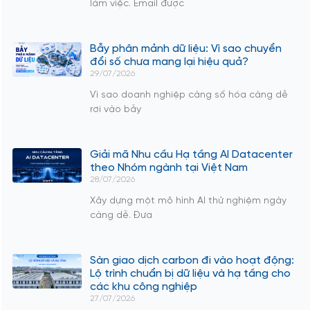
làm việc. Email được
Bẫy phân mảnh dữ liệu: Vì sao chuyển
đổi số chưa mang lại hiệu quả?
29/07/2026
Vì sao doanh nghiệp càng số hóa càng dễ
rơi vào bẫy
Giải mã Nhu cầu Hạ tầng AI Datacenter
theo Nhóm ngành tại Việt Nam
28/07/2026
Xây dựng một mô hình AI thử nghiệm ngày
càng dễ. Đưa
Sàn giao dịch carbon đi vào hoạt động:
Lộ trình chuẩn bị dữ liệu và hạ tầng cho
các khu công nghiệp
27/07/2026