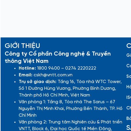
GIỚI THIỆU
C
Công ty Cổ phần Công nghệ & Truyền
Gi
thông Việt Nam
Cá
Hotline:
1800 9400 – 0274 2220222
Email:
cskh@vntt.com.vn
Sơ
Trụ sở giao dịch:
Tầng 16, Tòa nhà WTC Tower,
Hồ
Số 1 Đường Hùng Vương, Phường Bình Dương,
Thành phố Hồ Chí Minh, Việt Nam
IS
Văn phòng 1: Tầng 8, Tòa nhà The Sarus – 67
Ch
Nguyễn Thị Minh Khai, Phường Bến Thành, TP. Hồ
Chí Minh
Bả
Văn phòng 2: Trung tâm Nghiên cứu & Phát triển
S
VNTT, Block 6, Đại học Quốc tế Miền Đông,