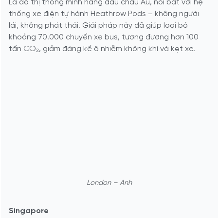
Là đô thị thông minh hàng đầu châu Âu, nổi bật với hệ
thống xe điện tự hành Heathrow Pods – không người
lái, không phát thải. Giải pháp này đã giúp loại bỏ
khoảng 70.000 chuyến xe bus, tương đương hơn 100
tấn CO₂, giảm đáng kể ô nhiễm không khí và kẹt xe.
London – Anh
Singapore