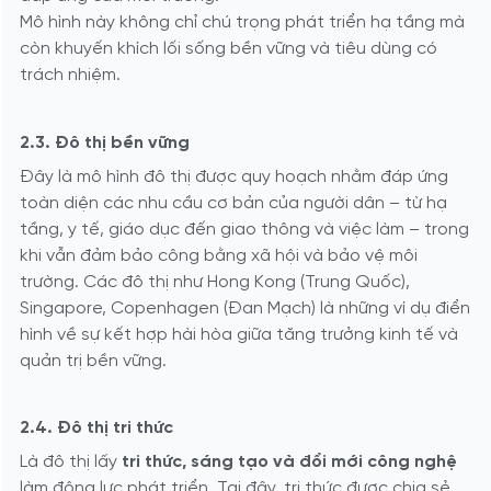
Mô hình này không chỉ chú trọng phát triển hạ tầng mà
còn khuyến khích lối sống bền vững và tiêu dùng có
trách nhiệm.
2.3. Đô thị bền vững
Đây là mô hình đô thị được quy hoạch nhằm đáp ứng
toàn diện các nhu cầu cơ bản của người dân – từ hạ
tầng, y tế, giáo dục đến giao thông và việc làm – trong
khi vẫn đảm bảo công bằng xã hội và bảo vệ môi
trường. Các đô thị như Hong Kong (Trung Quốc),
Singapore, Copenhagen (Đan Mạch) là những ví dụ điển
hình về sự kết hợp hài hòa giữa tăng trưởng kinh tế và
quản trị bền vững.
2.4. Đô thị tri thức
Là đô thị lấy
tri thức, sáng tạo và đổi mới công nghệ
làm động lực phát triển. Tại đây, tri thức được chia sẻ,