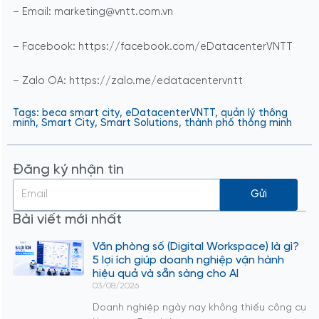
– Email: marketing@vntt.com.vn
– Facebook: https://facebook.com/eDatacenterVNTT
– Zalo OA: https://zalo.me/edatacentervntt
Tags:
beca smart city
,
eDatacenterVNTT
,
quản lý thông
minh
,
Smart City
,
Smart Solutions
,
thành phố thông minh
Đăng ký nhận tin
Gửi
Bài viết mới nhất
Văn phòng số (Digital Workspace) là gì?
5 lợi ích giúp doanh nghiệp vận hành
hiệu quả và sẵn sàng cho AI
03/08/2026
Doanh nghiệp ngày nay không thiếu công cụ