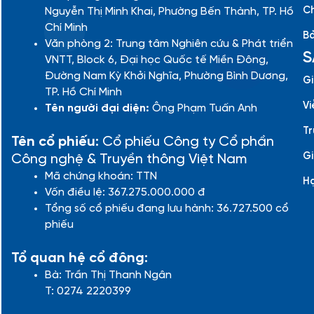
Ch
Nguyễn Thị Minh Khai, Phường Bến Thành, TP. Hồ
Chí Minh
Bả
Văn phòng 2: Trung tâm Nghiên cứu & Phát triển
S
VNTT, Block 6, Đại học Quốc tế Miền Đông,
Đường Nam Kỳ Khởi Nghĩa, Phường Bình Dương,
Gi
TP. Hồ Chí Minh
Vi
Tên người đại diện:
Ông Phạm Tuấn Anh
Tr
Tên cổ phiếu:
Cổ phiếu Công ty Cổ phần
Gi
Công nghệ & Truyền thông Việt Nam
Mã chứng khoán: TTN
H
Vốn điều lệ: 367.275.000.000 đ
Tổng số cổ phiếu đang lưu hành: 36.727.500 cổ
phiếu
Tổ quan hệ cổ đông:
Bà: Trần Thị Thanh Ngân
T: 0274 2220399