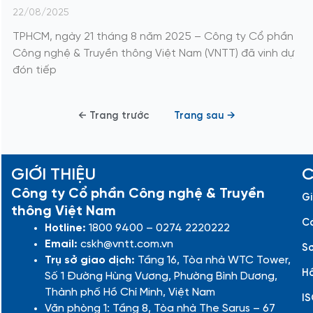
22/08/2025
TPHCM, ngày 21 tháng 8 năm 2025 – Công ty Cổ phần
Công nghệ & Truyền thông Việt Nam (VNTT) đã vinh dự
đón tiếp
← Trang trước
Trang sau →
GIỚI THIỆU
C
Công ty Cổ phần Công nghệ & Truyền
Gi
thông Việt Nam
Cá
Hotline:
1800 9400 – 0274 2220222
Email:
cskh@vntt.com.vn
Sơ
Trụ sở giao dịch:
Tầng 16, Tòa nhà WTC Tower,
Hồ
Số 1 Đường Hùng Vương, Phường Bình Dương,
Thành phố Hồ Chí Minh, Việt Nam
IS
Văn phòng 1: Tầng 8, Tòa nhà The Sarus – 67