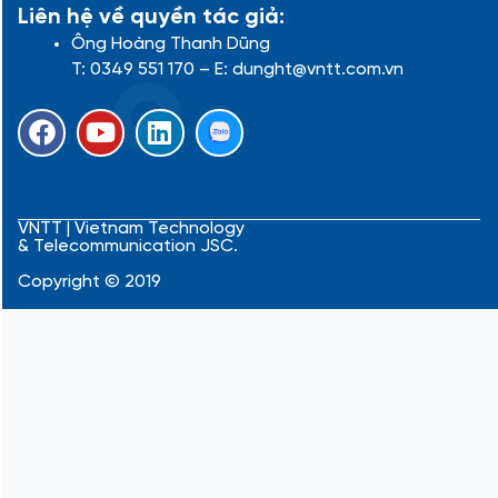
Liên hệ về quyền tác giả:
Ông Hoàng Thanh Dũng
T: 0349 551 170 – E: dunght@vntt.com.vn
F
Y
L
a
o
i
c
u
n
e
t
k
b
u
e
VNTT | Vietnam Technology
& Telecommunication JSC.
o
b
d
o
e
i
Copyright © 2019
k
n