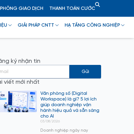
PHÒNG GIAO DỊCH
THANH TOÁN CƯỚC
IỆU
GIẢI PHÁP CNTT
HẠ TẦNG CÔNG NGHIỆP
ng ký nhận tin
Gửi
i viết mới nhất
Văn phòng số (Digital
Workspace) là gì? 5 lợi ích
giúp doanh nghiệp vận
hành hiệu quả và sẵn sàng
cho AI
03/08/2026
Doanh nghiệp ngày nay