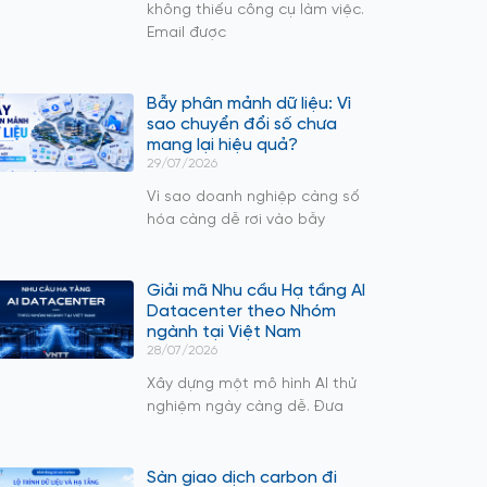
không thiếu công cụ làm việc.
Email được
Bẫy phân mảnh dữ liệu: Vì
sao chuyển đổi số chưa
mang lại hiệu quả?
29/07/2026
Vì sao doanh nghiệp càng số
hóa càng dễ rơi vào bẫy
Giải mã Nhu cầu Hạ tầng AI
Datacenter theo Nhóm
ngành tại Việt Nam
28/07/2026
Xây dựng một mô hình AI thử
nghiệm ngày càng dễ. Đưa
Sàn giao dịch carbon đi