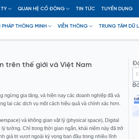
 TY
QUAN HỆ CỔ ĐÔNG
TIN TỨC
TUYỂN DỤNG
I PHÁP THÔNG MINH
VIỄN THÔNG
TRUNG TÂM DỮ L
Đă
n trên thế giới và Việt Nam
Bà
ng ngừng gia tăng, và hiện nay các doanh nghiệp đã và
 lại các dịch vụ một cách hiệu quả và chính xác hơn.
rspace) và không gian vật lý (physical space), Digital
lý tưởng. Chỉ trong thời gian ngắn, khái niệm này đã trở
 giá trị vượt ngoài kỳ vọng ban đầu trong nhiều lĩnh