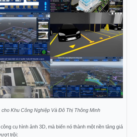
n cho Khu Công Nghiệp Và Đô Thị Thông Minh
 công cụ hình ảnh 3D, mà biến nó thành một nền tảng giá
ượt trội: