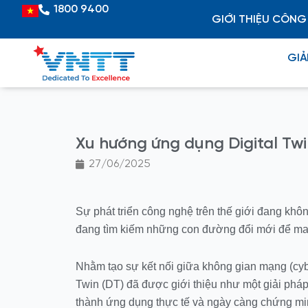
Skip
1800 9400
Vietnamese
GIỚI THIỆU CÔNG
to
content
GIẢ
Xu hướng ứng dụng Digital Twi
27/06/2025
Sự phát triển công nghệ trên thế giới đang khô
đang tìm kiếm những con đường đổi mới để mang
Nhằm tạo sự kết nối giữa không gian mạng (cybe
Twin (DT) đã được giới thiệu như một giải pháp 
thành ứng dụng thực tế và ngày càng chứng minh