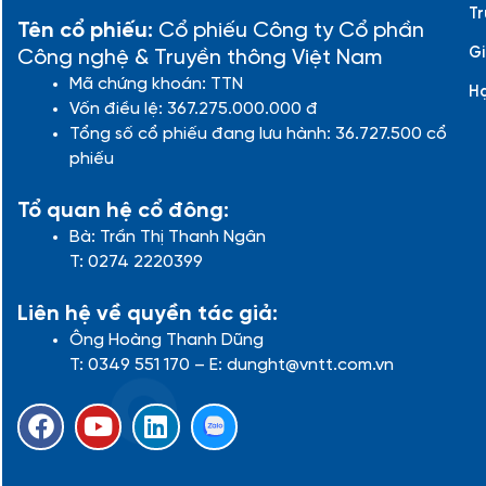
Tr
Tên cổ phiếu:
Cổ phiếu Công ty Cổ phần
Gi
Công nghệ & Truyền thông Việt Nam
Mã chứng khoán: TTN
H
Vốn điều lệ: 367.275.000.000 đ
Tổng số cổ phiếu đang lưu hành: 36.727.500 cổ
phiếu
Tổ quan hệ cổ đông:
Bà: Trần Thị Thanh Ngân
T: 0274 2220399
Liên hệ về quyền tác giả:
Ông Hoàng Thanh Dũng
T: 0349 551 170 – E: dunght@vntt.com.vn
F
Y
L
a
o
i
c
u
n