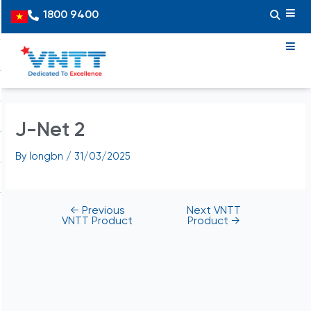
Skip
Post
1800 9400
Vietnamese
to
navigation
content
J-Net 2
By
longbn
/
31/03/2025
←
Previous
Next VNTT
VNTT Product
Product
→