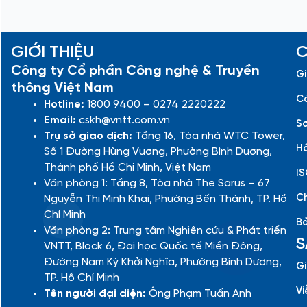
GIỚI THIỆU
C
Công ty Cổ phần Công nghệ & Truyền
Gi
thông Việt Nam
Cá
Hotline:
1800 9400 – 0274 2220222
Email:
cskh@vntt.com.vn
Sơ
Trụ sở giao dịch:
Tầng 16, Tòa nhà WTC Tower,
Hồ
Số 1 Đường Hùng Vương, Phường Bình Dương,
Thành phố Hồ Chí Minh, Việt Nam
IS
Văn phòng 1: Tầng 8, Tòa nhà The Sarus – 67
Ch
Nguyễn Thị Minh Khai, Phường Bến Thành, TP. Hồ
Chí Minh
Bả
Văn phòng 2: Trung tâm Nghiên cứu & Phát triển
S
VNTT, Block 6, Đại học Quốc tế Miền Đông,
Đường Nam Kỳ Khởi Nghĩa, Phường Bình Dương,
Gi
TP. Hồ Chí Minh
Vi
Tên người đại diện:
Ông Phạm Tuấn Anh