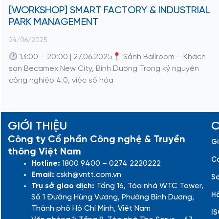
[WORKSHOP] SMART FACTORY & INDUSTRIAL
PARK MANAGEMENT
24/06/2025
13:00 – 20:00 | 27.06.2025
Sảnh Ballroom – Khách
sạn Becamex New City, Bình Dương Trong kỷ nguyên
công nghiệp 4.0, việc số hóa
GIỚI THIỆU
C
Công ty Cổ phần Công nghệ & Truyền
Gi
thông Việt Nam
Cá
Hotline:
1800 9400 – 0274 2220222
Email:
cskh@vntt.com.vn
Sơ
Trụ sở giao dịch:
Tầng 16, Tòa nhà WTC Tower,
Hồ
Số 1 Đường Hùng Vương, Phường Bình Dương,
Thành phố Hồ Chí Minh, Việt Nam
IS