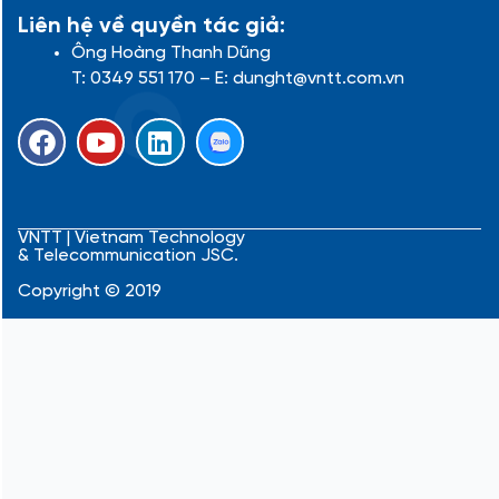
Liên hệ về quyền tác giả:
Ông Hoàng Thanh Dũng
T: 0349 551 170 – E: dunght@vntt.com.vn
F
Y
L
a
o
i
c
u
n
e
t
k
b
u
e
VNTT | Vietnam Technology
& Telecommunication JSC.
o
b
d
o
e
i
Copyright © 2019
k
n