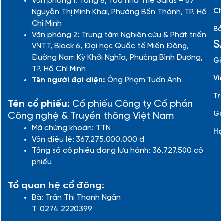
Văn phòng 1: Tầng 8, Tòa nhà The Sarus – 67
Ch
Nguyễn Thị Minh Khai, Phường Bến Thành, TP. Hồ
Chí Minh
Bả
Văn phòng 2: Trung tâm Nghiên cứu & Phát triển
S
VNTT, Block 6, Đại học Quốc tế Miền Đông,
Đường Nam Kỳ Khởi Nghĩa, Phường Bình Dương,
Gi
TP. Hồ Chí Minh
Vi
Tên người đại diện:
Ông Phạm Tuấn Anh
Tr
Tên cổ phiếu:
Cổ phiếu Công ty Cổ phần
Gi
Công nghệ & Truyền thông Việt Nam
Mã chứng khoán: TTN
H
Vốn điều lệ: 367.275.000.000 đ
Tổng số cổ phiếu đang lưu hành: 36.727.500 cổ
phiếu
Tổ quan hệ cổ đông:
Bà: Trần Thị Thanh Ngân
T: 0274 2220399