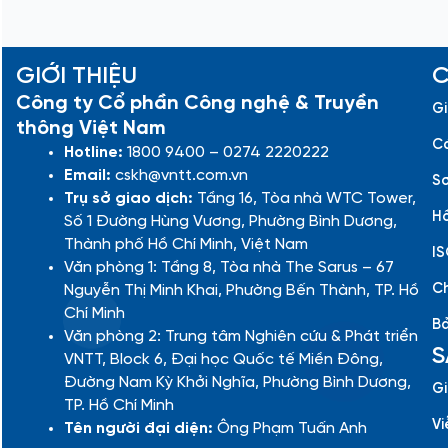
GIỚI THIỆU
C
Công ty Cổ phần Công nghệ & Truyền
Gi
thông Việt Nam
Cá
Hotline:
1800 9400 – 0274 2220222
Email:
cskh@vntt.com.vn
Sơ
Trụ sở giao dịch:
Tầng 16, Tòa nhà WTC Tower,
Hồ
Số 1 Đường Hùng Vương, Phường Bình Dương,
Thành phố Hồ Chí Minh, Việt Nam
IS
Văn phòng 1: Tầng 8, Tòa nhà The Sarus – 67
Ch
Nguyễn Thị Minh Khai, Phường Bến Thành, TP. Hồ
Chí Minh
Bả
Văn phòng 2: Trung tâm Nghiên cứu & Phát triển
S
VNTT, Block 6, Đại học Quốc tế Miền Đông,
Đường Nam Kỳ Khởi Nghĩa, Phường Bình Dương,
Gi
TP. Hồ Chí Minh
Vi
Tên người đại diện:
Ông Phạm Tuấn Anh