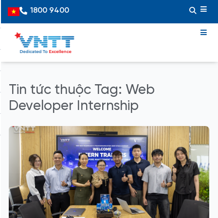
Skip
1800 9400
Vietnamese
to
content
Tin tức thuộc Tag: Web
Developer Internship