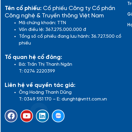
Tr
Tên cổ phiếu:
Cổ phiếu Công ty Cổ phần
Gi
Công nghệ & Truyền thông Việt Nam
Mã chứng khoán: TTN
H
Vốn điều lệ: 367.275.000.000 đ
Tổng số cổ phiếu đang lưu hành: 36.727.500 cổ
phiếu
Tổ quan hệ cổ đông:
Bà: Trần Thị Thanh Ngân
T: 0274 2220399
Liên hệ về quyền tác giả:
Ông Hoàng Thanh Dũng
T: 0349 551 170 – E: dunght@vntt.com.vn
F
Y
L
a
o
i
c
u
n