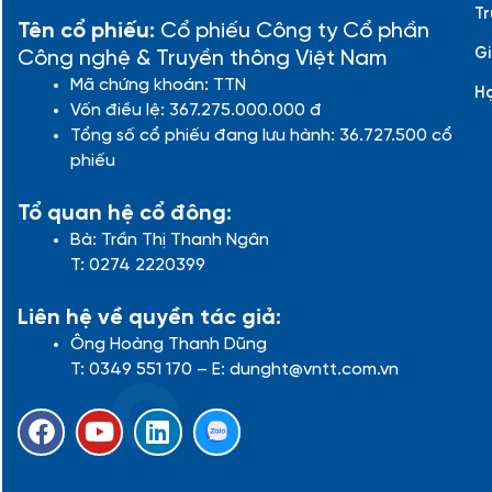
Tr
Tên cổ phiếu:
Cổ phiếu Công ty Cổ phần
Gi
Công nghệ & Truyền thông Việt Nam
Mã chứng khoán: TTN
H
Vốn điều lệ: 367.275.000.000 đ
Tổng số cổ phiếu đang lưu hành: 36.727.500 cổ
phiếu
Tổ quan hệ cổ đông:
Bà: Trần Thị Thanh Ngân
T: 0274 2220399
Liên hệ về quyền tác giả:
Ông Hoàng Thanh Dũng
T: 0349 551 170 – E: dunght@vntt.com.vn
F
Y
L
a
o
i
c
u
n