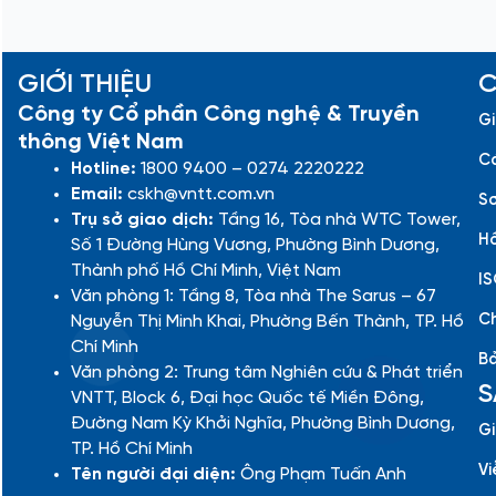
GIỚI THIỆU
C
Công ty Cổ phần Công nghệ & Truyền
Gi
thông Việt Nam
Cá
Hotline:
1800 9400 – 0274 2220222
Email:
cskh@vntt.com.vn
Sơ
Trụ sở giao dịch:
Tầng 16, Tòa nhà WTC Tower,
Hồ
Số 1 Đường Hùng Vương, Phường Bình Dương,
Thành phố Hồ Chí Minh, Việt Nam
IS
Văn phòng 1: Tầng 8, Tòa nhà The Sarus – 67
Ch
Nguyễn Thị Minh Khai, Phường Bến Thành, TP. Hồ
Chí Minh
Bả
Văn phòng 2: Trung tâm Nghiên cứu & Phát triển
S
VNTT, Block 6, Đại học Quốc tế Miền Đông,
Đường Nam Kỳ Khởi Nghĩa, Phường Bình Dương,
Gi
TP. Hồ Chí Minh
Vi
Tên người đại diện:
Ông Phạm Tuấn Anh