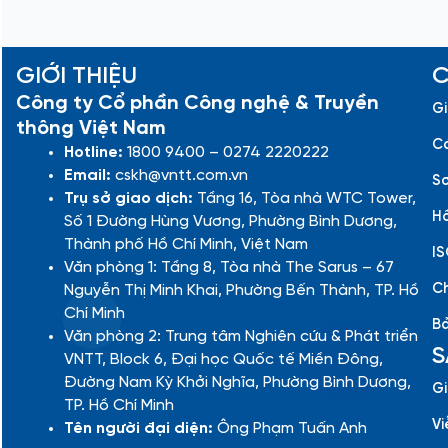
GIỚI THIỆU
C
Công ty Cổ phần Công nghệ & Truyền
Gi
thông Việt Nam
Cá
Hotline:
1800 9400 – 0274 2220222
Email:
cskh@vntt.com.vn
Sơ
Trụ sở giao dịch:
Tầng 16, Tòa nhà WTC Tower,
Hồ
Số 1 Đường Hùng Vương, Phường Bình Dương,
Thành phố Hồ Chí Minh, Việt Nam
IS
Văn phòng 1: Tầng 8, Tòa nhà The Sarus – 67
Ch
Nguyễn Thị Minh Khai, Phường Bến Thành, TP. Hồ
Chí Minh
Bả
Văn phòng 2: Trung tâm Nghiên cứu & Phát triển
S
VNTT, Block 6, Đại học Quốc tế Miền Đông,
Đường Nam Kỳ Khởi Nghĩa, Phường Bình Dương,
Gi
TP. Hồ Chí Minh
Vi
Tên người đại diện:
Ông Phạm Tuấn Anh