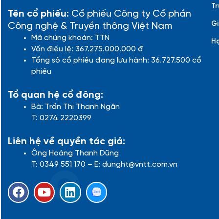
Tr
Tên cổ phiếu:
Cổ phiếu Công ty Cổ phần
Gi
Công nghệ & Truyền thông Việt Nam
Mã chứng khoán: TTN
H
Vốn điều lệ: 367.275.000.000 đ
Tổng số cổ phiếu đang lưu hành: 36.727.500 cổ
phiếu
Tổ quan hệ cổ đông:
Bà: Trần Thị Thanh Ngân
T: 0274 2220399
Liên hệ về quyền tác giả:
Ông Hoàng Thanh Dũng
T: 0349 551 170 – E: dunght@vntt.com.vn
F
Y
L
a
o
i
c
u
n