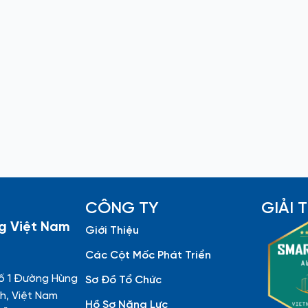
CÔNG TY
GIẢI
g Việt Nam
Giới Thiệu
Các Cột Mốc Phát Triển
ố 1 Đường Hùng
Sơ Đồ Tổ Chức
h, Việt Nam
Hồ Sơ Năng Lực