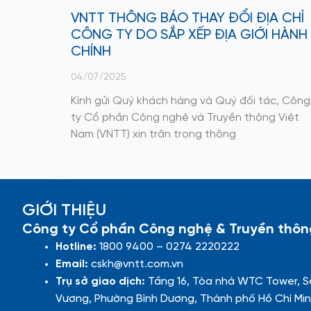
VNTT THÔNG BÁO THAY ĐỔI ĐỊA CHỈ
CÔNG TY DO SẮP XẾP ĐỊA GIỚI HÀNH
CHÍNH
04/07/2025
Kính gửi Quý khách hàng và Quý đối tác, Công
ty Cổ phần Công nghệ và Truyền thông Việt
Nam (VNTT) xin trân trọng thông
GIỚI THIỆU
Công ty Cổ phần Công nghệ & Truyền thôn
Hotline:
1800 9400 – 0274 2220222
Email:
cskh@vntt.com.vn
Trụ sở giao dịch:
Tầng 16, Tòa nhà WTC Tower, S
Vương, Phường Bình Dương, Thành phố Hồ Chí Min