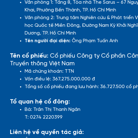
Văn phòng 1: Tầng 8, Tòa nhà The Sarus – 67 Ngu
Khai, Phường Bến Thành, TP. Hồ Chí Minh
Văn phòng 2: Trung tâm Nghiên cứu & Phát triển V
học Quốc tế Miền Đông, Đường Nam Kỳ Khởi Nghĩ
Dương, TP. Hồ Chí Minh
Tên người đại diện:
Ông Phạm Tuấn Anh
Tên cổ phiếu:
Cổ phiếu Công ty Cổ phần Cô
Truyền thông Việt Nam
Mã chứng khoán: TTN
Vốn điều lệ: 367.275.000.000 đ
Tổng số cổ phiếu đang lưu hành: 36.727.500 cổ p
Tổ quan hệ cổ đông:
Bà: Trần Thị Thanh Ngân
T: 0274 2220399
Liên hệ về quyền tác giả: