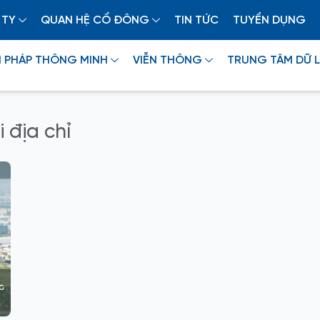
 TY
QUAN HỆ CỔ ĐÔNG
TIN TỨC
TUYỂN DỤNG
I PHÁP THÔNG MINH
VIỄN THÔNG
TRUNG TÂM DỮ L
 địa chỉ