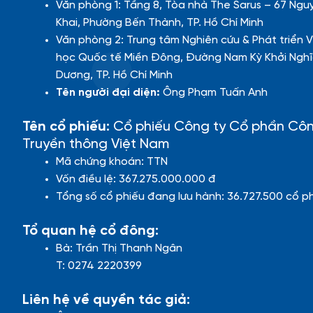
Văn phòng 1: Tầng 8, Tòa nhà The Sarus – 67 Ngu
Khai, Phường Bến Thành, TP. Hồ Chí Minh
Văn phòng 2: Trung tâm Nghiên cứu & Phát triển V
học Quốc tế Miền Đông, Đường Nam Kỳ Khởi Nghĩ
Dương, TP. Hồ Chí Minh
Tên người đại diện:
Ông Phạm Tuấn Anh
Tên cổ phiếu:
Cổ phiếu Công ty Cổ phần Cô
Truyền thông Việt Nam
Mã chứng khoán: TTN
Vốn điều lệ: 367.275.000.000 đ
Tổng số cổ phiếu đang lưu hành: 36.727.500 cổ p
Tổ quan hệ cổ đông:
Bà: Trần Thị Thanh Ngân
T: 0274 2220399
Liên hệ về quyền tác giả: