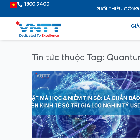
Skip
1800 9400
Vietnamese
GIỚI THIỆU CÔNG
to
content
GIẢ
Tin tức thuộc Tag: Quant