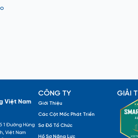
ảo
h
CÔNG TY
GIẢI
g Việt Nam
Giới Thiệu
Các Cột Mốc Phát Triển
ố 1 Đường Hùng
Sơ Đồ Tổ Chức
h, Việt Nam
Hồ Sơ Năng Lực