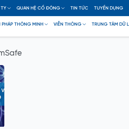
 TY
QUAN HỆ CỔ ĐÔNG
TIN TỨC
TUYỂN DỤNG
I PHÁP THÔNG MINH
VIỄN THÔNG
TRUNG TÂM DỮ L
umSafe