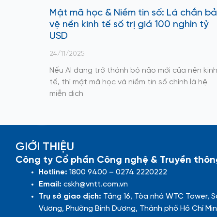
Mật mã học & Niềm tin số: Lá chắn b
vệ nền kinh tế số trị giá 100 nghìn tỷ
USD
24/11/2025
Nếu AI đang trở thành bộ não mới của nền kin
tế, thì mật mã học và niềm tin số chính là hệ
miễn dịch
GIỚI THIỆU
Công ty Cổ phần Công nghệ & Truyền thôn
Hotline:
1800 9400 – 0274 2220222
Email:
cskh@vntt.com.vn
Trụ sở giao dịch:
Tầng 16, Tòa nhà WTC Tower, S
Vương, Phường Bình Dương, Thành phố Hồ Chí Min